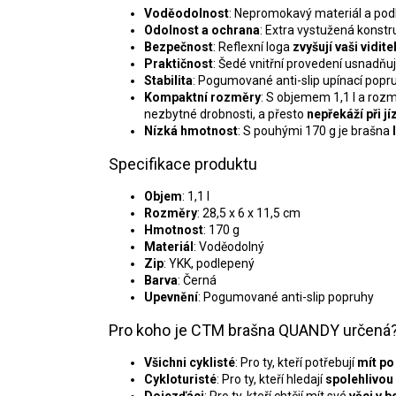
Voděodolnost
: Nepromokavý materiál a po
Odolnost a ochrana
: Extra vystužená konst
Bezpečnost
: Reflexní loga
zvyšují vaši vidit
Praktičnost
: Šedé vnitřní provedení usnadňu
Stabilita
: Pogumované anti-slip upínací pop
Kompaktní rozměry
: S objemem 1,1 l a rozm
nezbytné drobnosti, a přesto
nepřekáží při j
Nízká hmotnost
: S pouhými 170 g je brašna
Specifikace produktu
Objem
: 1,1 l
Rozměry
: 28,5 x 6 x 11,5 cm
Hmotnost
: 170 g
Materiál
: Voděodolný
Zip
: YKK, podlepený
Barva
: Černá
Upevnění
: Pogumované anti-slip popruhy
Pro koho je CTM brašna QUANDY určená
Všichni cyklisté
: Pro ty, kteří potřebují
mít po
Cykloturisté
: Pro ty, kteří hledají
spolehlivou
Dojezďáci
: Pro ty, kteří chtějí mít své
věci v b