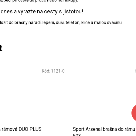
nes a vyrazte na cesty s jistotou!
žit do brašny nářadí, lepení, duši, telefon, klíče a malou svačinu.
Kód:
1121-0
a rámová DUO PLUS
Sport Arsenal brašna do rámu
503