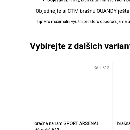
Objednejte si CTM brašnu QUANDY ještě d
Tip
: Pro maximální využití prostoru doporučujeme ulo
Kód:
513
brašna na rám SPORT ARSENAL
brašn
dámská 513