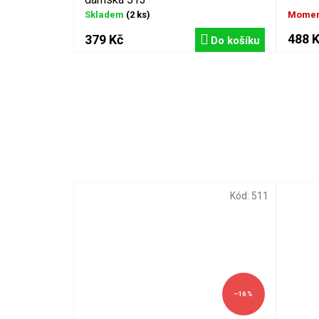
Skladem
(2 ks)
Momen
488 
379 Kč
Do košíku
Kód:
511
–16 %