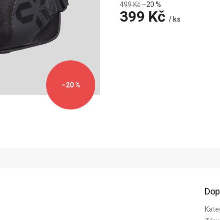
499 Kč
–20 %
399 Kč
/ ks
Měrná
cena:
–20 %
Dop
Kate