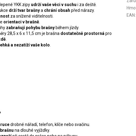
Záru
dlepené YKK zipy
udrží vaše věci v suchu
i za deště.
Hmo
rukce
drží tvar brašny
a
chrání obsah
před nárazy.
EAN
:
elnost
za snížené viditelnosti.
je
orientaci v brašně
.
ruhy
zabraňují pohybu brašny
během jízdy.
ěry 28,5 x 6 x 11,5 cm je brašna
dostatečně prostorná
pro
ízdě
.
lehká a nezatíží vaše kolo
.
?
 ruce
drobné nářadí, telefon, klíče nebo svačinu.
 brašnu
na dlouhé vyjížďky.
ezpečí
při cestě do práce nebo na nákupy.