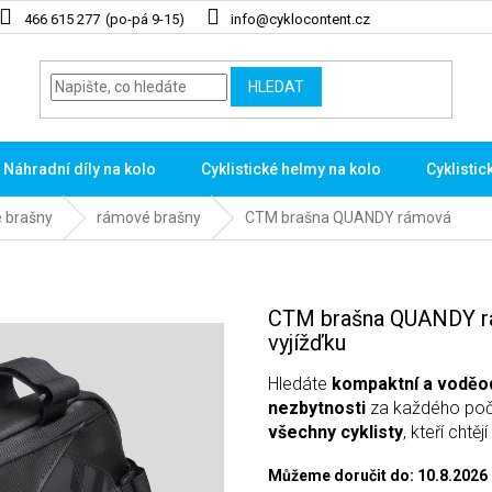
466 615 277
info@cyklocontent.cz
HLEDAT
Náhradní díly na kolo
Cyklistické helmy na kolo
Cyklistic
é brašny
rámové brašny
CTM brašna QUANDY rámová
CTM brašna QUANDY rám
vyjížďku
Hledáte
kompaktní a voděo
nezbytnosti
za každého poč
všechny cyklisty
, kteří chtěj
Můžeme doručit do:
10.8.2026