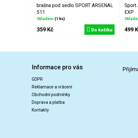
brašna pod sedlo SPORT ARSENAL
Sport 
511
EXP
Skladem
(1 ks)
Sklad
359 Kč
499 
Do košíku
Z
á
Informace pro vás
p
Přijím
a
GDPR
t
Reklamace a vrácení
í
Obchodní podmínky
Doprava a platba
Kontakty