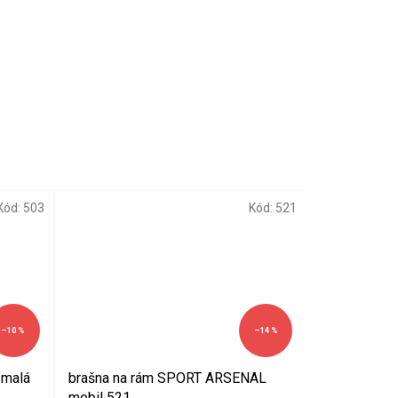
Kód:
503
Kód:
521
–10 %
–14 %
 malá
brašna na rám SPORT ARSENAL
mobil 521