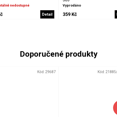
tálně nedostupné
Vyprodáno
Kč
359 Kč
Detail
Kód:
29687
Kód:
21885