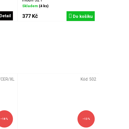
Skladem
(4 ks)
377 Kč
Detail
Do košíku
/CER/XL
Kód:
502
–18 %
–13 %