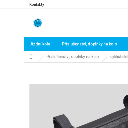
Přejít
Kontakty
na
obsah
Jízdní kola
Příslušenství, doplňky na kolo
Domů
Příslušenství, doplňky na kolo
cyklistick