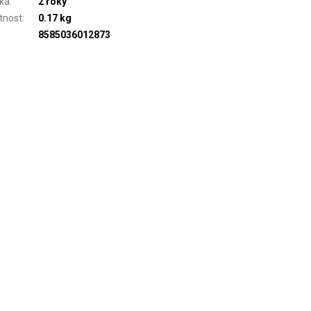
ka
:
2 roky
tnost
:
0.17 kg
8585036012873