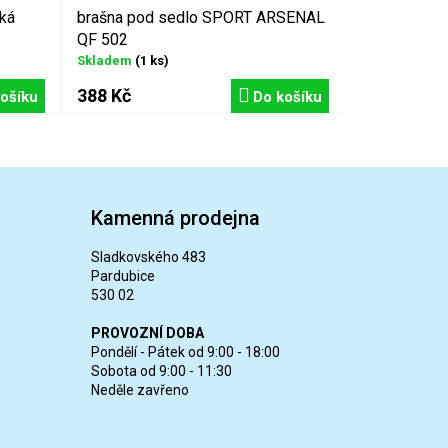
ká
brašna pod sedlo SPORT ARSENAL
QF 502
Skladem
(1 ks)
388 Kč
ošíku
Do košíku
Kamenná prodejna
Sladkovského 483
Pardubice
530 02
PROVOZNÍ DOBA
Pondělí - Pátek od 9:00 - 18:00
Sobota od 9:00 - 11:30
Neděle zavřeno