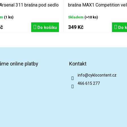
Arsenal 311 brašna pod sedlo
brašna MAX1 Competition vel
em
(1 ks)
Skladem
(>10 ks)
Kč
349 Kč
Do košíku
Do k
áme online platby
Kontakt
info
@
cyklocontent.cz
466 615 277