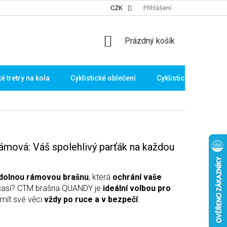
CZK
Přihlášení
NÁKUPNÍ
Prázdný košík
KOŠÍK
ké tretry na kola
Cyklistické oblečení
Cyklistické brýle
ová: Váš spolehlivý parťák na každou
dolnou rámovou brašnu
, která
ochrání vaše
así? CTM brašna QUANDY je
ideální volbou pro
í mít své věci
vždy po ruce a v bezpečí
.