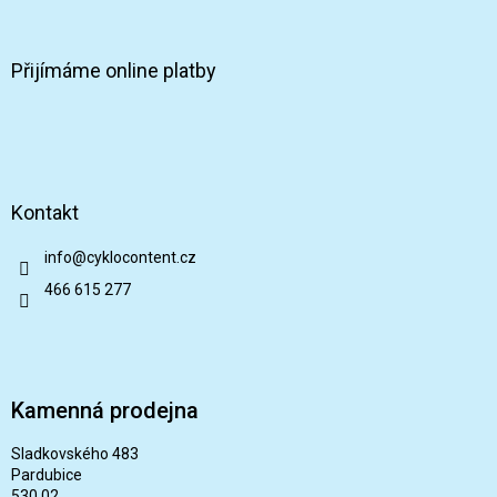
Přijímáme online platby
Kontakt
info
@
cyklocontent.cz
466 615 277
Kamenná prodejna
Sladkovského 483
Pardubice
530 02