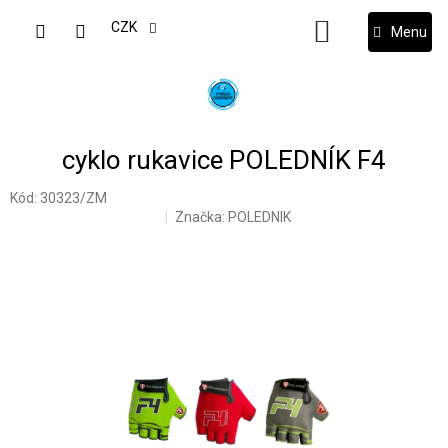
Přejít
na
CZK
NÁKUPNÍ
obsah
KOŠÍK
cyklo rukavice POLEDNÍK F4
Kód:
30323/ZM
Značka:
POLEDNIK