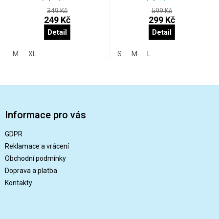
349 Kč
599 Kč
249 Kč
299 Kč
Detail
Detail
M
XL
S
M
L
Z
á
p
Informace pro vás
a
t
GDPR
í
Reklamace a vrácení
Obchodní podmínky
Doprava a platba
Kontakty