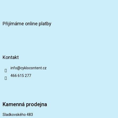
i
s
u
Přijímáme online platby
Kontakt
info
@
cyklocontent.cz
466 615 277
Kamenná prodejna
Sladkovského 483