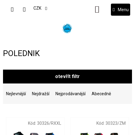
Přejít
na
CZK
NÁKUPNÍ
obsah
KOŠÍK
POLEDNIK
otevřít filtr
Ř
a
Nejlevnější
Nejdražší
Nejprodávanější
Abecedně
z
e
V
n
ý
í
Kód:
30326/RXXL
Kód:
30323/ZM
p
p
i
r