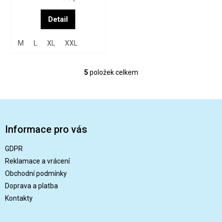
Detail
M
L
XL
XXL
5
položek celkem
O
v
l
Z
á
á
d
a
p
Informace pro vás
c
a
í
t
GDPR
p
í
r
Reklamace a vrácení
v
Obchodní podmínky
k
Doprava a platba
y
v
Kontakty
ý
p