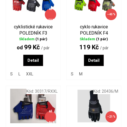
s
o
až
p
d
–40 %
r
u
–50 %
o
k
cyklistické rukavice
cyklo rukavice
d
t
POLEDNÍK F3
POLEDNÍK F4
u
ů
Skladem
(1 pár)
Skladem
(1 pár)
k
99 Kč
119 Kč
t
od
/ pár
/ pár
ů
Detail
Detail
S
L
XXL
S
M
Kód:
30317/RXXL
Kód:
20436/M
až
–21 %
–46 %