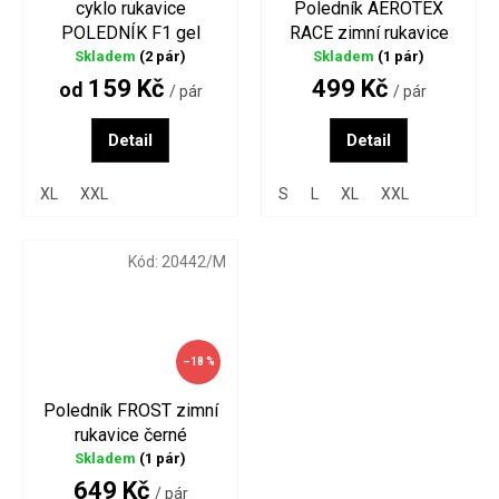
cyklo rukavice
Poledník AEROTEX
POLEDNÍK F1 gel
RACE zimní rukavice
černé
Skladem
(2 pár)
Skladem
(1 pár)
159 Kč
499 Kč
od
/ pár
/ pár
Detail
Detail
XL
XXL
S
L
XL
XXL
Kód:
20442/M
–18 %
Poledník FROST zimní
rukavice černé
Skladem
(1 pár)
649 Kč
/ pár