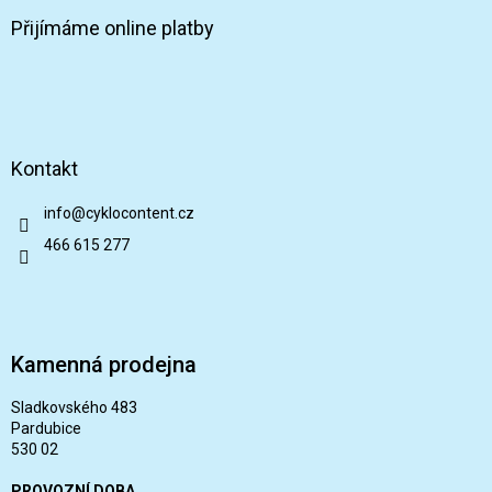
Přijímáme online platby
Kontakt
info
@
cyklocontent.cz
466 615 277
Kamenná prodejna
Sladkovského 483
Pardubice
530 02
PROVOZNÍ DOBA