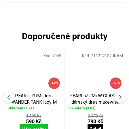
Kód:
7949
Kód:
P11222102JNAM
–62 %
–66 %
PEARL iZUMi dres
PEARL iZUMi W CLASSIC
WANDER TANK lady M
dámský dres makewish
Skladem
(1 ks)
Skladem
(1 ks)
1 590 Kč
2 379 Kč
590 Kč
790 Kč
Detail