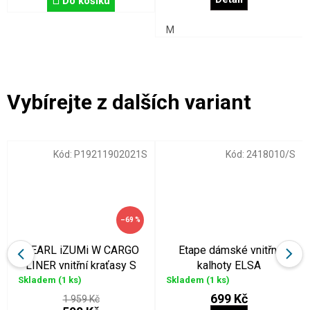
Do košíku
M
Kód:
P19211902021S
Kód:
2418010/S
–69 %
PEARL iZUMi W CARGO
Etape dámské vnitřní
LINER vnitřní kraťasy S
kalhoty ELSA
Skladem
(1 ks)
Skladem
(1 ks)
699 Kč
1 959 Kč