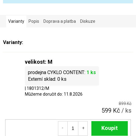
Varianty
Popis
Doprava a platba
Diskuze
velikost: M
1 ks
0 ks
| 1801312/M
Můžeme doručit do:
11.8.2026
899 Kč
599 Kč
/ ks
Do košíku