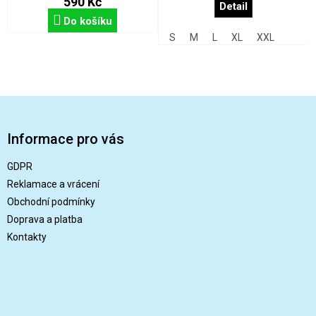
590 Kč
Detail
Do košíku
S
M
L
XL
XXL
Z
á
p
Informace pro vás
a
t
GDPR
í
Reklamace a vrácení
Obchodní podmínky
Doprava a platba
Kontakty