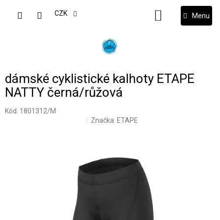
Přejít
na
CZK
NÁKUPNÍ
obsah
KOŠÍK
dámské cyklistické kalhoty ETAPE
NATTY černá/růžová
Kód:
1801312/M
Značka:
ETAPE