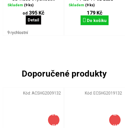
Skladem
(9 ks)
Skladem
(9 ks)
395 Kč
179 Kč
od
Detail
Do košíku
9 rychlostní
Kód:
ACSHG2009132
Kód:
ECSHG2019132
od
až
až
–40 %
–16 %