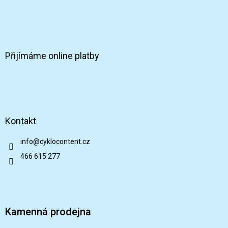
Přijímáme online platby
Kontakt
info
@
cyklocontent.cz
466 615 277
Kamenná prodejna