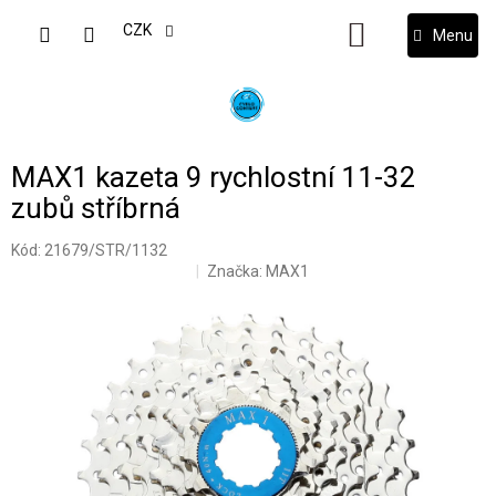
Přejít
na
CZK
NÁKUPNÍ
obsah
KOŠÍK
MAX1 kazeta 9 rychlostní 11-32
zubů stříbrná
Kód:
21679/STR/1132
Značka:
MAX1