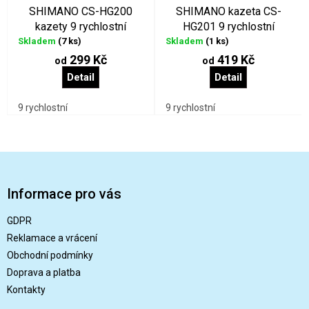
SHIMANO CS-HG200
SHIMANO kazeta CS-
kazety 9 rychlostní
HG201 9 rychlostní
Skladem
(7 ks)
Skladem
(1 ks)
299 Kč
419 Kč
od
od
Detail
Detail
9 rychlostní
9 rychlostní
Z
á
p
Informace pro vás
a
t
GDPR
í
Reklamace a vrácení
Obchodní podmínky
Doprava a platba
Kontakty