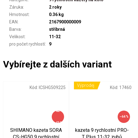
Záruka
:
2 roky
Hmotnost
:
0.36 kg
EAN
:
2167900000009
Barva
:
stříbrná
Velikost
:
11-32
pro počet rychlostí
:
9
Výprodej
Kód:
ICSHG509225
Kód:
17460
až
–64 %
–43 %
SHIMANO kazeta SORA
kazeta 9 rychlostní PRO-
CS-HG50 9 rychlostní
T Plus 11-32 zubů