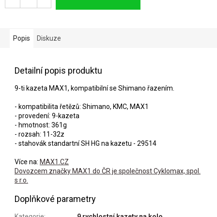
Popis
Diskuze
Detailní popis produktu
9-ti kazeta MAX1, kompatibilní se Shimano řazením.
- kompatibilita řetězů: Shimano, KMC, MAX1
- provedení: 9-kazeta
- hmotnost: 361g
- rozsah: 11-32z
- stahovák standartní SH HG na kazetu - 29514
Více na:
MAX1.CZ
Dovozcem značky MAX1 do ČR je společnost Cyklomax, spol.
s r.o.
Doplňkové parametry
Kategorie
:
9 rychlostní kazety na kolo