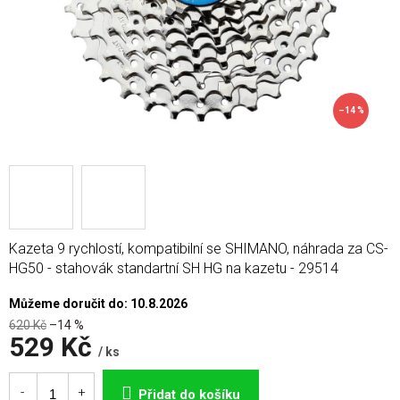
–14 %
Kazeta 9 rychlostí, kompatibilní se SHIMANO, náhrada za CS-
HG50 - stahovák standartní SH HG na kazetu - 29514
Můžeme doručit do:
10.8.2026
620 Kč
–14 %
529 Kč
/ ks
Měrná
cena:
Přidat do košíku