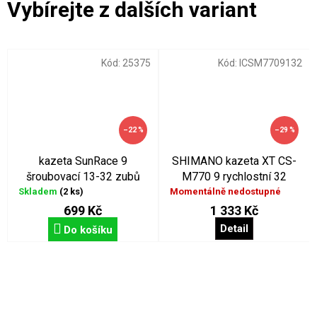
Kód:
25375
Kód:
ICSM7709132
–22 %
–29 %
kazeta SunRace 9
SHIMANO kazeta XT CS-
šroubovací 13-32 zubů
M770 9 rychlostní 32
zubů
Skladem
(2 ks)
Momentálně nedostupné
699 Kč
1 333 Kč
Detail
Do košíku