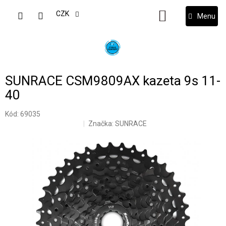
Přejít
na
CZK
NÁKUPNÍ
obsah
KOŠÍK
SUNRACE CSM9809AX kazeta 9s 11-
40
Kód:
69035
Značka:
SUNRACE