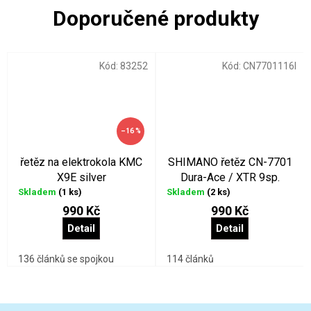
Kód:
83252
Kód:
CN7701116I
–16 %
řetěz na elektrokola KMC
SHIMANO řetěz CN-7701
X9E silver
Dura-Ace / XTR 9sp.
Skladem
(1 ks)
Skladem
(2 ks)
990 Kč
990 Kč
Detail
Detail
136 článků se spojkou
114 článků
Z