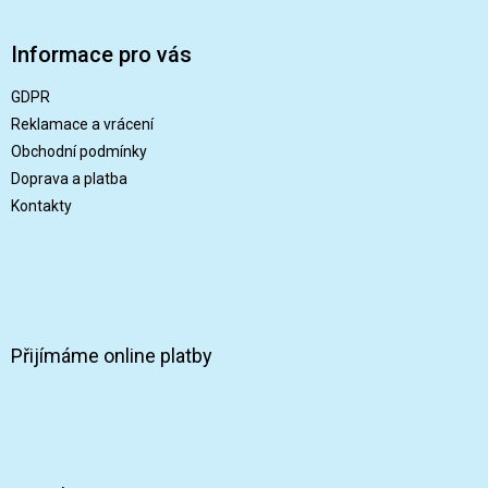
á
p
Informace pro vás
a
t
GDPR
í
Reklamace a vrácení
Obchodní podmínky
Doprava a platba
Kontakty
Přijímáme online platby