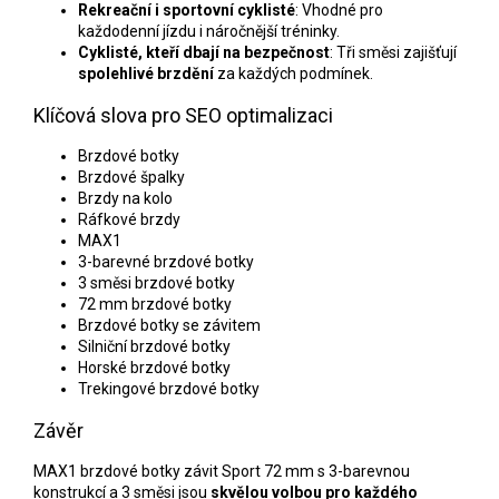
Rekreační i sportovní cyklisté
: Vhodné pro
každodenní jízdu i náročnější tréninky.
Cyklisté, kteří dbají na bezpečnost
: Tři směsi zajišťují
spolehlivé brzdění
za každých podmínek.
Klíčová slova pro SEO optimalizaci
Brzdové botky
Brzdové špalky
Brzdy na kolo
Ráfkové brzdy
MAX1
3-barevné brzdové botky
3 směsi brzdové botky
72 mm brzdové botky
Brzdové botky se závitem
Silniční brzdové botky
Horské brzdové botky
Trekingové brzdové botky
Závěr
MAX1 brzdové botky závit Sport 72 mm s 3-barevnou
konstrukcí a 3 směsi jsou
skvělou volbou pro každého