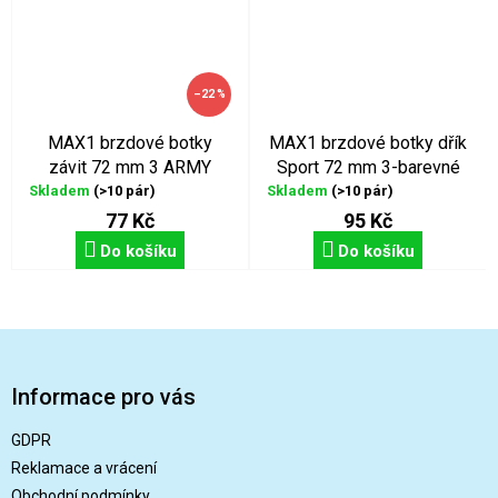
–22 %
MAX1 brzdové botky
MAX1 brzdové botky dřík
závit 72 mm 3 ARMY
Sport 72 mm 3-barevné
Skladem
(>10 pár)
Skladem
(>10 pár)
77 Kč
95 Kč
Do košíku
Do košíku
Z
á
p
Informace pro vás
a
t
GDPR
í
Reklamace a vrácení
Obchodní podmínky