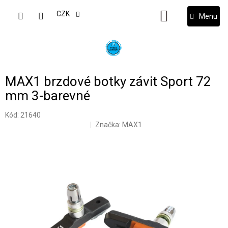
Přejít
na
CZK
NÁKUPNÍ
obsah
KOŠÍK
MAX1 brzdové botky závit Sport 72
mm 3-barevné
Kód:
21640
Značka:
MAX1