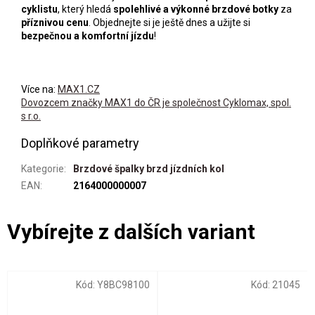
cyklistu
, který hledá
spolehlivé a výkonné brzdové botky
za
příznivou cenu
. Objednejte si je ještě dnes a užijte si
bezpečnou a komfortní jízdu
!
Více na:
MAX1.CZ
Dovozcem značky MAX1 do ČR je společnost Cyklomax, spol.
s r.o.
Doplňkové parametry
Kategorie
:
Brzdové špalky brzd jízdních kol
EAN
:
2164000000007
Kód:
Y8BC98100
Kód:
21045