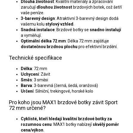
Dlouhá životnost
: Kvalitní materiály a zpracování
zaručují
dlouhou životnost
brzdových botek, což šetří
vaše peníze.
3-barevný design
: Atraktivní 3-barevný design dodá
vašemu kolu
stylový vzhled
.
Snadná instalace
: Brzdové botky se
snadno instalují
a vyměňují.
Optimální délka 72 mm
: Délka 72 mm zajišťuje
dostatečnou brzdnou plochu
pro efektivní brzdění.
Technické specifikace
Délka
: 72 mm
Uchycení
: Závit
Směs
: 3 směsi
Barva
: 3-barevná (černá, šedá, oranžová)
Určení
: Silniční, trekingové, horské kolo
Pro koho jsou MAX1 brzdové botky závit Sport
72 mm určené?
Cyklisté, kteří hledají kvalitní brzdové botky za
rozumnou cenu
: MAX1 botky nabízejí
skvělý poměr
cena/výkon
.