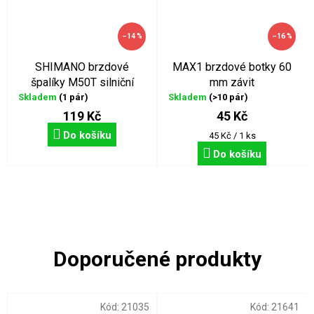
–14 %
–16 %
SHIMANO brzdové
MAX1 brzdové botky 60
špalíky M50T silniční
mm závit
Skladem
(1 pár)
Skladem
(>10 pár)
119 Kč
45 Kč
Do košíku
Měrná
45 Kč / 1 ks
cena:
Do košíku
Kód:
21035
Kód:
21641