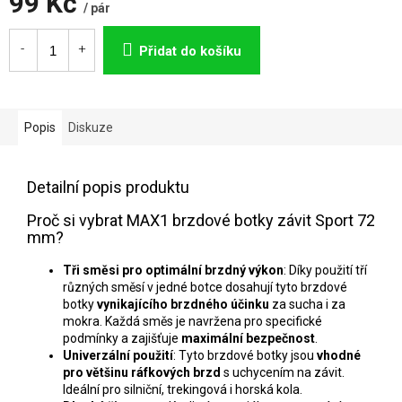
99 Kč
/ pár
Měrná
cena:
Přidat do košíku
Popis
Diskuze
Detailní popis produktu
Proč si vybrat MAX1 brzdové botky závit Sport 72
mm?
Tři směsi pro optimální brzdný výkon
: Díky použití tří
různých směsí v jedné botce dosahují tyto brzdové
botky
vynikajícího brzdného účinku
za sucha i za
mokra. Každá směs je navržena pro specifické
podmínky a zajišťuje
maximální bezpečnost
.
Univerzální použití
: Tyto brzdové botky jsou
vhodné
pro většinu ráfkových brzd
s uchycením na závit.
Ideální pro silniční, trekingová i horská kola.