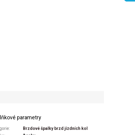
lňkové parametry
gorie
:
Brzdové špalky brzd jízdních kol