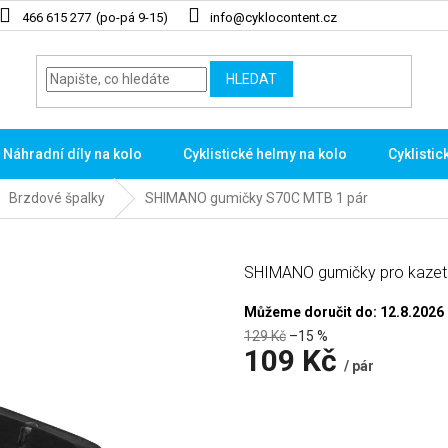
466 615 277
info@cyklocontent.cz
HLEDAT
Náhradní díly na kolo
Cyklistické helmy na kolo
Cyklistic
Brzdové špalky
SHIMANO gumičky S70C MTB 1 pár
SHIMANO gumičky pro kazeto
Můžeme doručit do:
12.8.2026
129 Kč
–15 %
109 Kč
/ pár
Měrná
cena: