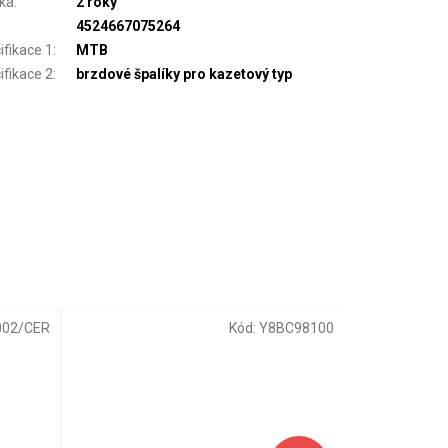
ka
:
2 roky
4524667075264
ifikace 1
:
MTB
ifikace 2
:
brzdové špalíky pro kazetový typ
002/CER
Kód:
Y8BC98100