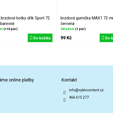
brzdové botky dřík Sport 72
brzdová gumička MAX1 72 
barevné
červená
em
(>10 pár)
Skladem
(1 pár)
99 Kč
Do košíku
Do k
áme online platby
Kontakt
info
@
cyklocontent.cz
466 615 277