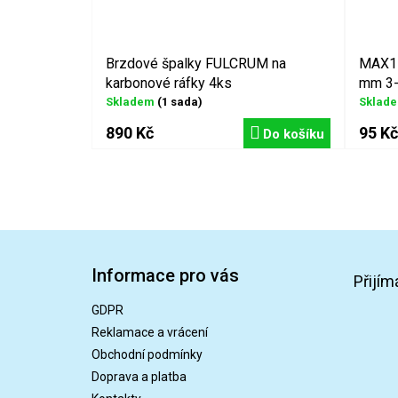
Brzdové špalky FULCRUM na
MAX1 
karbonové ráfky 4ks
mm 3-
Skladem
(1 sada)
Sklad
890 Kč
95 Kč
Do košíku
Z
á
Informace pro vás
p
Přijím
a
GDPR
t
Reklamace a vrácení
í
Obchodní podmínky
Doprava a platba