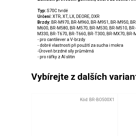
Typ:
S70C tvrdé
Určení:
XTR, XT, LX, DEORE, DXR
Brzdy:
BR-M970, BR-M960, BR-M951, BR-M950, BR
M600, BR-M580, BR-M570, BR-M530, BR-M510, BR-
M330, BR-T670, BR-T660, BR-T300, BR-MX70, BR
- pro cantilever a V-brzdy
- dobré vlastnosti při použití za sucha i mokra
-Úroveň brzdné síly průměrná
- pro ráfky z Al slitin
Kód:
BR-BO500X1