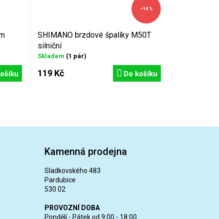
–14 %
mm
SHIMANO brzdové špalíky M50T
silniční
Skladem
(1 pár)
119 Kč
ošíku
Do košíku
Kamenná prodejna
Sladkovského 483
Pardubice
530 02
PROVOZNÍ DOBA
Pondělí - Pátek od 9:00 - 18:00