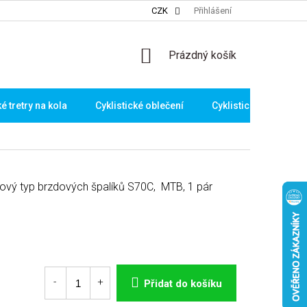
CZK
Přihlášení
NÁKUPNÍ
Prázdný košík
KOŠÍK
ké tretry na kola
Cyklistické oblečení
Cyklistické brýle
vý typ brzdových špalíků S70C, MTB, 1 pár
Přidat do košíku