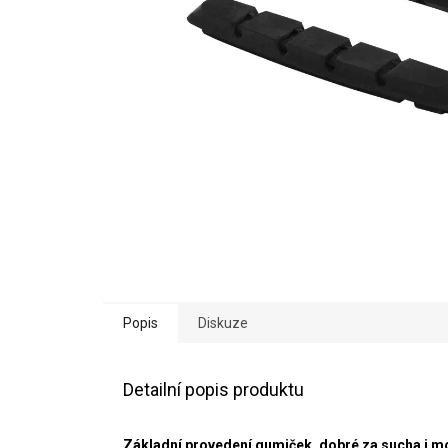
Popis
Diskuze
Detailní popis produktu
Základní provedení gumiček, dobré za sucha i mok