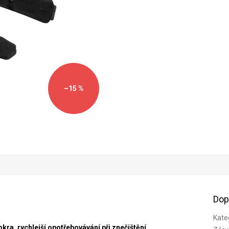
–15 %
Dop
Kate
ra, rychlejší opotřebovávání při znečištění.