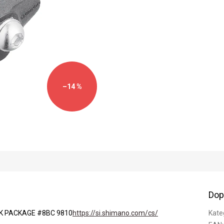
–14 %
Dop
K PACKAGE #8BC 9810
https://si.shimano.com/cs/
Kate