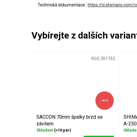
Technická dokumentace :
https://si.shimano.com/c
Kód:
361762
–43 %
SACCON 70mm špalky brzd se
SHIMA
závitem
A-250
Skladem
(>10 pár)
Sklad