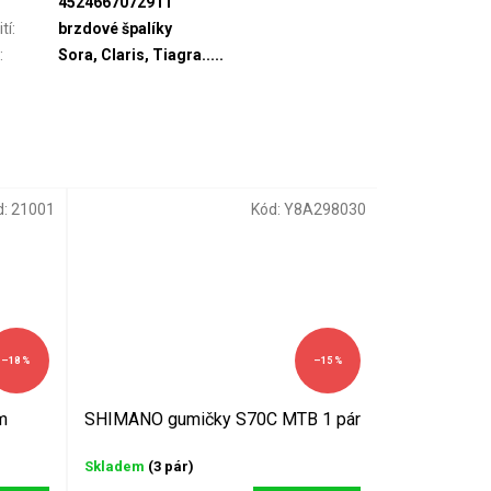
4524667072911
tí
:
brzdové špalíky
a
:
Sora, Claris, Tiagra.....
d:
21001
Kód:
Y8A298030
–18 %
–15 %
m
SHIMANO gumičky S70C MTB 1 pár
Skladem
(3 pár)