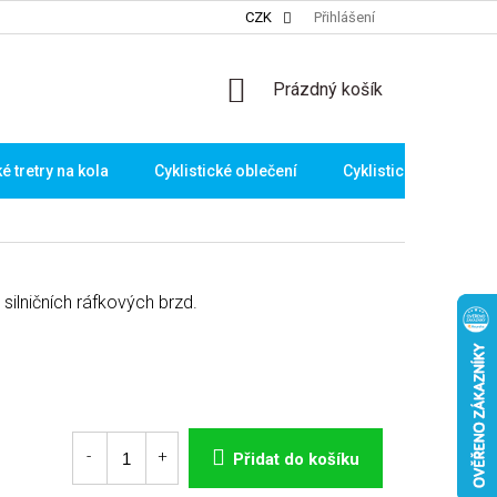
CZK
Přihlášení
NÁKUPNÍ
Prázdný košík
KOŠÍK
ké tretry na kola
Cyklistické oblečení
Cyklistické brýle
ilničních ráfkových brzd.
Přidat do košíku