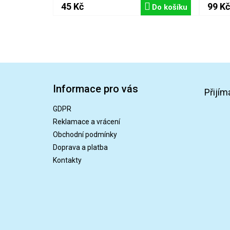
45 Kč
99 Kč
Do košíku
Z
á
Informace pro vás
p
Přijím
a
GDPR
t
Reklamace a vrácení
í
Obchodní podmínky
Doprava a platba
Kontakty