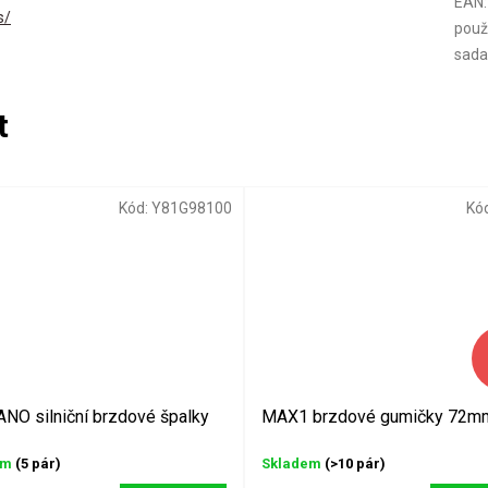
EAN
:
s/
použi
sad
Kód:
Y81G98100
Kó
NO silniční brzdové špalky
MAX1 brzdové gumičky 72m
em
(5 pár)
Skladem
(>10 pár)