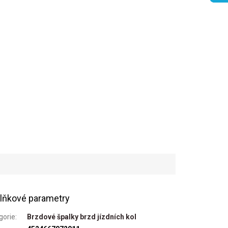
lňkové parametry
gorie
:
Brzdové špalky brzd jízdních kol