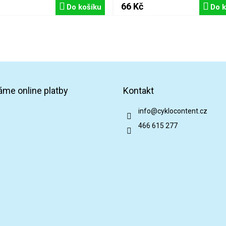
66 Kč
Do košíku
Do k
áme online platby
Kontakt
info
@
cyklocontent.cz
466 615 277