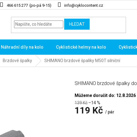
466 615 277
info@cyklocontent.cz
HLEDAT
Náhradní díly na kolo
Cyklistické helmy na kolo
Cyklistic
Brzdové špalky
SHIMANO brzdové špalíky M50T silniční
SHIMANO brzdové špalky do s
Můžeme doručit do:
12.8.2026
139 Kč
–14 %
119 Kč
/ pár
Měrná
cena: