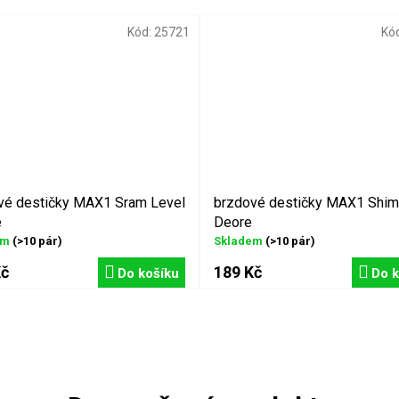
Kód:
25721
Kó
vé destičky MAX1 Sram Level
brzdové destičky MAX1 Shi
e
Deore
em
(>10 pár)
Skladem
(>10 pár)
Kč
189 Kč
Do košíku
Do k