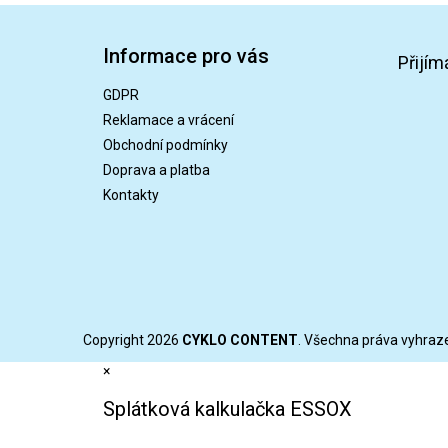
Z
á
Informace pro vás
p
Přijím
a
GDPR
t
Reklamace a vrácení
í
Obchodní podmínky
Doprava a platba
Kontakty
Copyright 2026
CYKLO CONTENT
. Všechna práva vyhraz
×
Splátková kalkulačka ESSOX