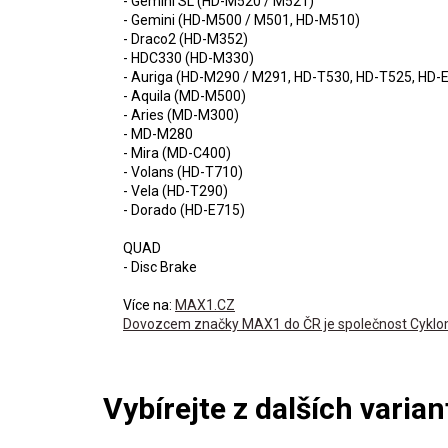
- Gemini SL (HD-M520 / M521)
- Gemini (HD-M500 / M501, HD-M510)
- Draco2 (HD-M352)
- HDC330 (HD-M330)
- Auriga (HD-M290 / M291, HD-T530, HD-T525, HD-
- Aquila (MD-M500)
- Aries (MD-M300)
- MD-M280
- Mira (MD-C400)
- Volans (HD-T710)
- Vela (HD-T290)
- Dorado (HD-E715)
QUAD
- Disc Brake
Více na:
MAX1.CZ
Dovozcem značky MAX1 do ČR je společnost Cyklomax