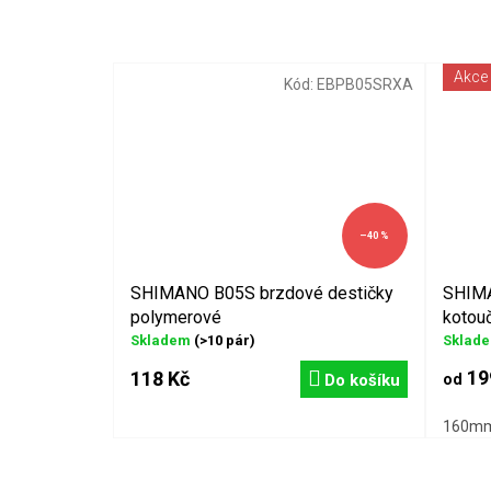
Akce
Kód:
EBPB05SRXA
–40 %
SHIMANO B05S brzdové destičky
SHIMA
polymerové
kotou
Skladem
(>10 pár)
Sklad
19
118 Kč
Do košíku
od
160m