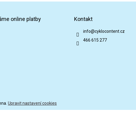
áme online platby
Kontakt
info
@
cyklocontent.cz
466 615 277
ena.
Upravit nastavení cookies