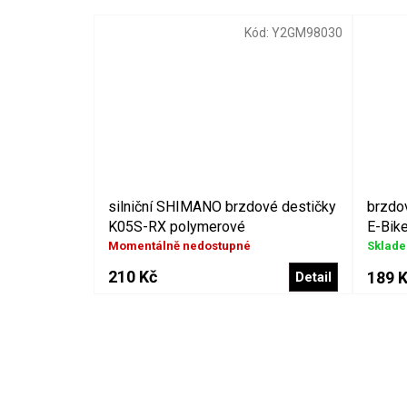
Kód:
Y2GM98030
silniční SHIMANO brzdové destičky
brzdo
K05S-RX polymerové
E-Bik
Momentálně nedostupné
Sklad
210 Kč
189 
Detail