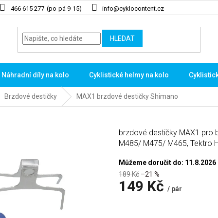
466 615 277
info@cyklocontent.cz
HLEDAT
Náhradní díly na kolo
Cyklistické helmy na kolo
Cyklistic
Brzdové destičky
MAX1 brzdové destičky Shimano
brzdové destičky MAX1 pr
M485/ M475/ M465, Tektro H
Můžeme doručit do:
11.8.2026
189 Kč
–21 %
149 Kč
/ pár
Měrná
cena: