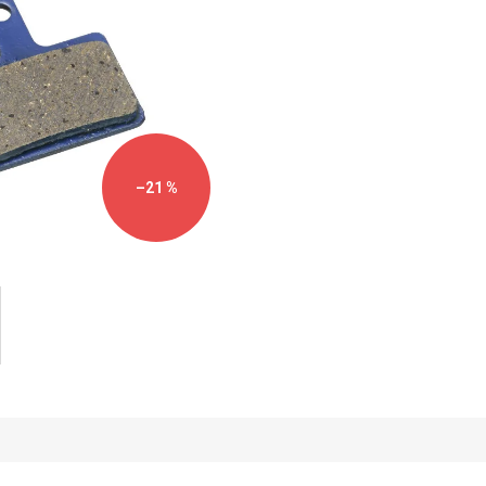
–21 %