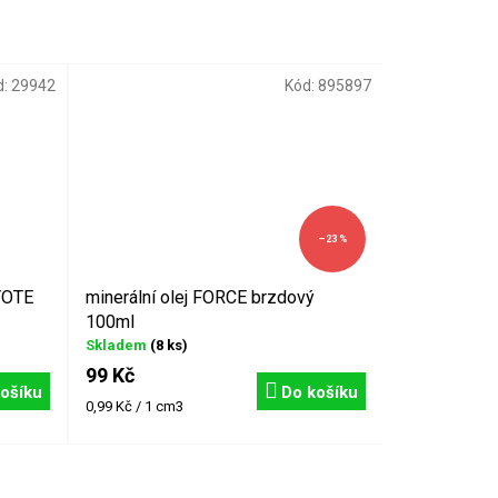
d:
29942
Kód:
895897
–23 %
YOTE
minerální olej FORCE brzdový
100ml
Skladem
(8 ks)
99 Kč
ošíku
Do košíku
Měrná
0,99 Kč / 1 cm3
cena: