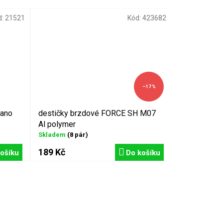
d:
21521
Kód:
423682
–17 %
mano
destičky brzdové FORCE SH M07
Al polymer
Skladem
(8 pár)
189 Kč
ošíku
Do košíku