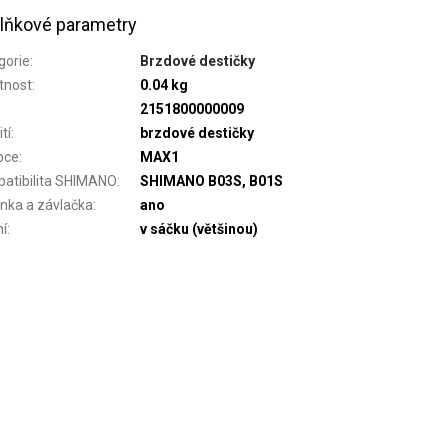
lňkové parametry
gorie
:
Brzdové destičky
tnost
:
0.04 kg
2151800000009
tí
:
brzdové destičky
bce
:
MAX1
atibilita SHIMANO
:
SHIMANO B03S, B01S
inka a závlačka
:
ano
ní
:
v sáčku (většinou)