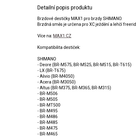
Detailní popis produktu
Brzdové destičky MAX1 pro brzdy SHIMANO.
Brzdná směs je určena pro XC ježdění a lehčí freerid
Více na:
MAX1.CZ
Kompatibilita destiček:
SHIMANO
- Deore (BR-M575, BR-M525, BR-M515, BR-T615)
- LX (BR-T675)
- Alivio (BR-M4050)
- Acera (BR-M3050)
- Altus (BR-M375, BR-M365, BR-M315)
- BR-M506
- BR-M505
- BR-MT500
- BR-M495
- BR-M486
- BR-M485
- BR-M475
- BR-M465