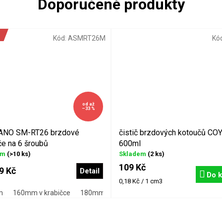
Kód:
ASMRT26M
Kó
od
až
–33 %
NO SM-RT26 brzdové
čistič brzdových kotoučů CO
če na 6 šroubů
600ml
em
(>10 ks)
Skladem
(2 ks)
109 Kč
9 Kč
Detail
Do k
Měrná
0,18 Kč / 1 cm3
cena:
m
160mm v krabičce
180mm
180mm v krabičce