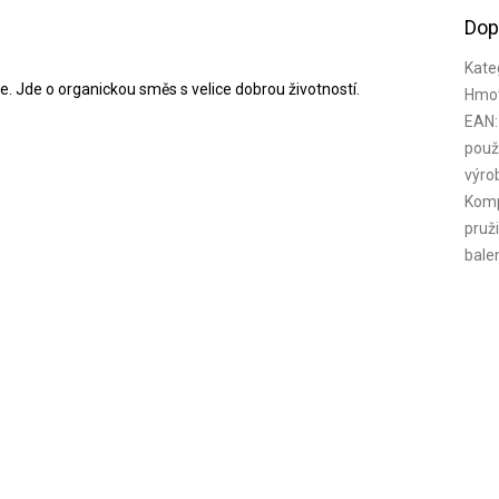
Dop
Kate
e. Jde o organickou směs s velice dobrou životností.
Hmo
EAN
:
použi
výro
Komp
pruž
bale