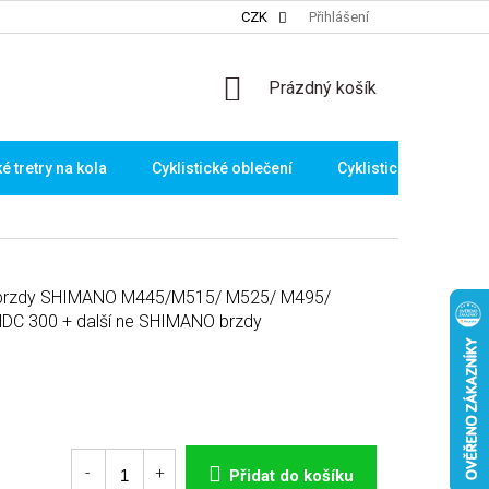
CZK
Přihlášení
NÁKUPNÍ
Prázdný košík
KOŠÍK
ké tretry na kola
Cyklistické oblečení
Cyklistické brýle
o brzdy SHIMANO M445/M515/ M525/ M495/
DC 300 + další ne SHIMANO brzdy
Přidat do košíku