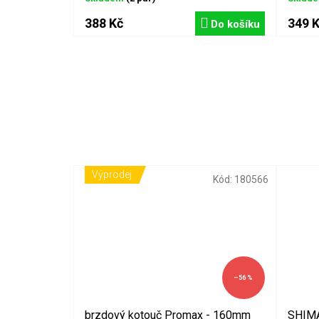
388 Kč
349 
Do košíku
Výprodej
Kód:
180566
–56 %
brzdový kotouč Promax - 160mm
SHIM