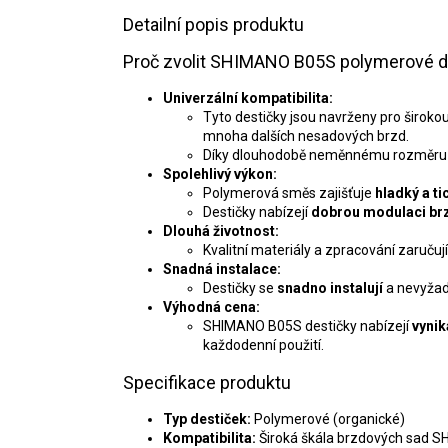
Detailní popis produktu
Proč zvolit SHIMANO B05S polymerové de
Univerzální kompatibilita:
Tyto destičky jsou navrženy pro širok
mnoha dalších nesadových brzd.
Díky dlouhodobě neměnnému rozměru jso
Spolehlivý výkon:
Polymerová směs zajišťuje
hladký a t
Destičky nabízejí
dobrou modulaci brz
Dlouhá životnost:
Kvalitní materiály a zpracování zaručuj
Snadná instalace:
Destičky se
snadno instalují
a nevyžadu
Výhodná cena:
SHIMANO B05S destičky nabízejí
vynik
každodenní použití.
Specifikace produktu
Typ destiček:
Polymerové (organické)
Kompatibilita:
Široká škála brzdových sad S