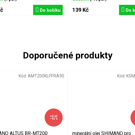
Kč
139 Kč
Do košíku
Do k
Kód:
AMT200KLFPRA90
Kód:
KSM
od
až
–42 %
ANO ALTUS BR-MT200
minerální olej SHIMANO pro