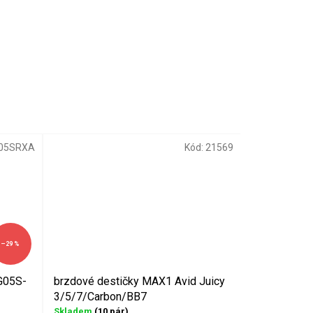
05SRXA
Kód:
21569
–29 %
G05S-
brzdové destičky MAX1 Avid Juicy
3/5/7/Carbon/BB7
Skladem
(10 pár)