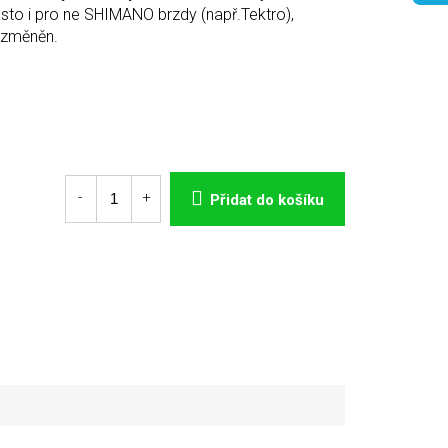
asto i pro ne SHIMANO brzdy (např.Tektro),
ezměněn.
Přidat do košíku