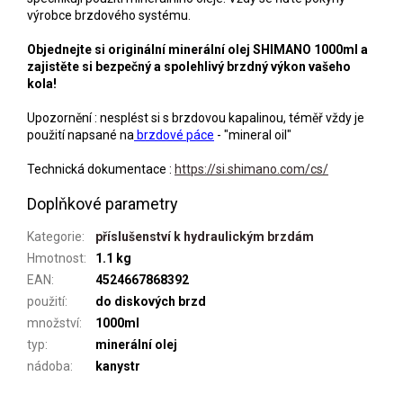
výrobce brzdového systému.
Objednejte si originální minerální olej SHIMANO 1000ml a
zajistěte si bezpečný a spolehlivý brzdný výkon vašeho
kola!
Upozornění : nesplést si s brzdovou kapalinou, téměř vždy je
použití napsané na
brzdové páce
- "mineral oil"
Technická dokumentace :
https://si.shimano.com/cs/
Doplňkové parametry
Kategorie
:
příslušenství k hydraulickým brzdám
Hmotnost
:
1.1 kg
EAN
:
4524667868392
použití
:
do diskových brzd
množství
:
1000ml
typ
:
minerální olej
nádoba
:
kanystr