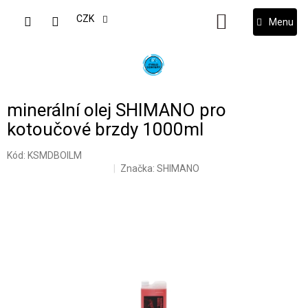
Přejít
na
CZK
NÁKUPNÍ
obsah
KOŠÍK
minerální olej SHIMANO pro
kotoučové brzdy 1000ml
Kód:
KSMDBOILM
Značka:
SHIMANO