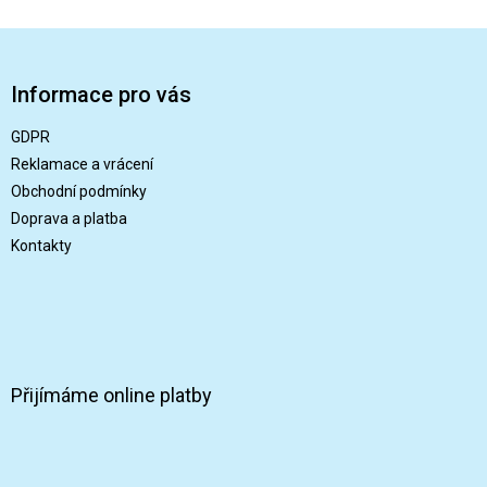
Z
á
p
Informace pro vás
a
t
GDPR
í
Reklamace a vrácení
Obchodní podmínky
Doprava a platba
Kontakty
Přijímáme online platby