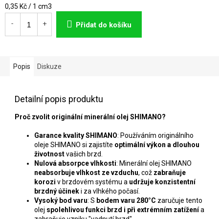
Měrná
0,35 Kč / 1 cm3
cena:
Přidat do košíku
Popis
Diskuze
Detailní popis produktu
Proč zvolit originální minerální olej SHIMANO?
Garance kvality SHIMANO
: Používáním originálního
oleje SHIMANO si zajistíte
optimální výkon a dlouhou
životnost
vašich brzd.
Nulová absorpce vlhkosti
: Minerální olej SHIMANO
neabsorbuje vlhkost ze vzduchu
, což
zabraňuje
korozi
v brzdovém systému a
udržuje konzistentní
brzdný účinek
i za vlhkého počasí.
Vysoký bod varu
: S
bodem varu 280°C
zaručuje tento
olej
spolehlivou funkci brzd i při extrémním zatížení
a