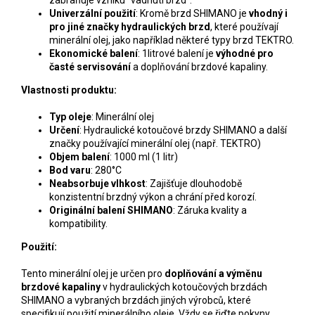
zabraňuje vzniku "vadnutí brzd".
Univerzální použití
: Kromě brzd SHIMANO je
vhodný i
pro jiné značky hydraulických brzd
, které používají
minerální olej, jako například některé typy brzd TEKTRO.
Ekonomické balení
: 1litrové balení je
výhodné pro
časté servisování
a doplňování brzdové kapaliny.
Vlastnosti produktu:
Typ oleje
: Minerální olej
Určení
: Hydraulické kotoučové brzdy SHIMANO a další
značky používající minerální olej (např. TEKTRO)
Objem balení
: 1000 ml (1 litr)
Bod varu
: 280°C
Neabsorbuje vlhkost
: Zajišťuje dlouhodobě
konzistentní brzdný výkon a chrání před korozí.
Originální balení SHIMANO
: Záruka kvality a
kompatibility.
Použití:
Tento minerální olej je určen pro
doplňování a výměnu
brzdové kapaliny
v hydraulických kotoučových brzdách
SHIMANO a vybraných brzdách jiných výrobců, které
specifikují použití minerálního oleje. Vždy se řiďte pokyny