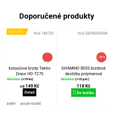
Výprodej
Kód:
180732
Kód:
EBPB05SRXA
od
až
–40 %
–91 %
kotoučové brzdy Tektro
SHIMANO B05S brzdové
Draco HD-T275
destičky polymerové
hydraulické
Skladem
(>10 ks)
Skladem
(>10 pár)
149 Kč
118 Kč
od
Detail
Do košíku
zadní
pouze brzdič