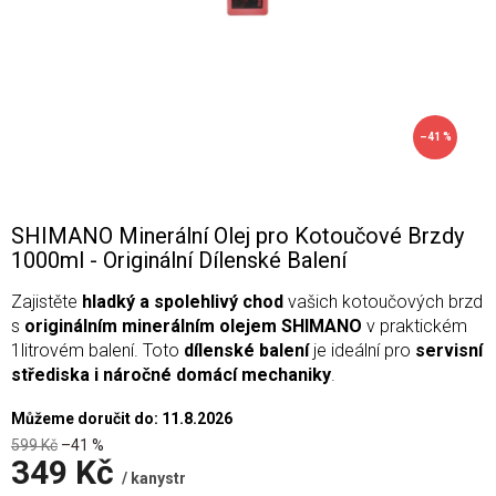
–41 %
SHIMANO Minerální Olej pro Kotoučové Brzdy
1000ml - Originální Dílenské Balení
Zajistěte
hladký a spolehlivý chod
vašich kotoučových brzd
s
originálním minerálním olejem SHIMANO
v praktickém
1litrovém balení. Toto
dílenské balení
je ideální pro
servisní
střediska i náročné domácí mechaniky
.
Můžeme doručit do:
11.8.2026
599 Kč
–41 %
349 Kč
/ kanystr