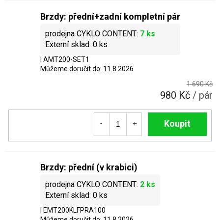
Brzdy: přední+zadní kompletní pár
7 ks
0 ks
| AMT200-SET1
Můžeme doručit do:
11.8.2026
1 690 Kč
980 Kč
/ pár
Do košíku
Brzdy: přední (v krabici)
2 ks
0 ks
| EMT200KLFPRA100
Můžeme doručit do:
11.8.2026