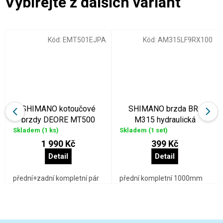
Kód:
EMT501EJPA
Kód:
AM315LF9RX100
SHIMANO kotoučové
SHIMANO brzda BR-
brzdy DEORE MT500
M315 hydraulická
komplet
kompletní
Skladem
(1 ks)
Skladem
(1 set)
1 990 Kč
399 Kč
Detail
Detail
přední+zadní kompletní pár
přední kompletní 1000mm