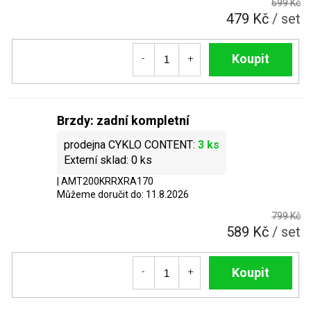
699 Kč
479 Kč
/ set
Do košíku
Brzdy: zadní kompletní
3 ks
0 ks
| AMT200KRRXRA170
Můžeme doručit do:
11.8.2026
799 Kč
589 Kč
/ set
Do košíku