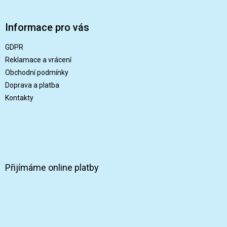
Z
á
p
Informace pro vás
a
t
GDPR
í
Reklamace a vrácení
Obchodní podmínky
Doprava a platba
Kontakty
Přijímáme online platby