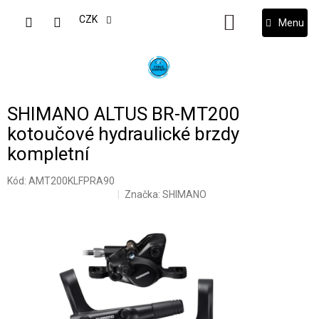
Přejít
na
CZK
NÁKUPNÍ
obsah
KOŠÍK
SHIMANO ALTUS BR-MT200
kotoučové hydraulické brzdy
kompletní
Kód:
AMT200KLFPRA90
Značka:
SHIMANO