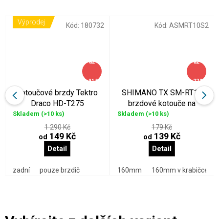
Výprodej
Kód:
180732
Kód:
ASMRT10S2
až
až
–91 %
–22 %
kotoučové brzdy Tektro
SHIMANO TX SM-RT10
Draco HD-T275
brzdové kotouče na
hydraulické
matici lock ring
Skladem
(>10 ks)
Skladem
(>10 ks)
1 290 Kč
179 Kč
149 Kč
139 Kč
od
od
Detail
Detail
zadní
pouze brzdič
160mm
160mm v krabičce