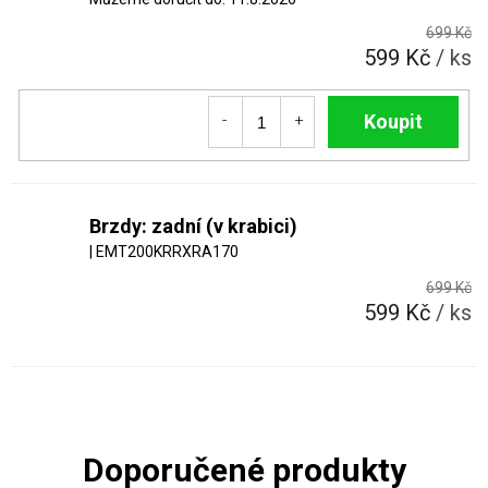
699 Kč
599 Kč
/ ks
Do košíku
Brzdy: zadní (v krabici)
| EMT200KRRXRA170
699 Kč
599 Kč
/ ks