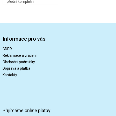
přední kompletní
Z
á
p
Informace pro vás
a
t
GDPR
í
Reklamace a vrácení
Obchodní podmínky
Doprava a platba
Kontakty
Přijímáme online platby