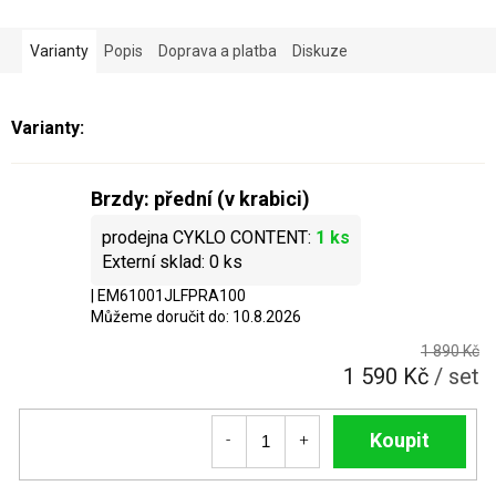
Varianty
Popis
Doprava a platba
Diskuze
Brzdy: přední (v krabici)
1 ks
0 ks
| EM61001JLFPRA100
Můžeme doručit do:
10.8.2026
1 890 Kč
1 590 Kč
/ set
Do košíku