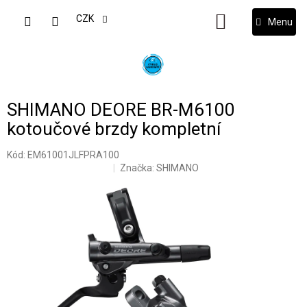
Přejít
na
CZK
NÁKUPNÍ
obsah
KOŠÍK
SHIMANO DEORE BR-M6100
kotoučové brzdy kompletní
Kód:
EM61001JLFPRA100
Značka:
SHIMANO