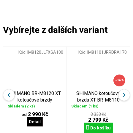
Kód:
IM8120JLFXSA100
Kód:
IM81101JRRDRA170
–16 %
SHIMANO BR-M8120 XT
SHIMANO kotoučová
kotoučové brzdy
brzda XT BR-M8110
kompletní 4 pístkové
zadní kompletní
Skladem
(2 ks)
Skladem
(1 ks)
2 990 Kč
3 333 Kč
od
2 799 Kč
Detail
Do košíku