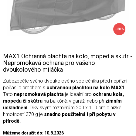
–20 %
MAX1 Ochranná plachta na kolo, moped a skútr -
Nepromokavá ochrana pro vašeho
dvoukolového miláčka
Zabezpečte svého dvoukolového společníka před nepřízní
počasí a prachem s
ochrannou plachtou na kolo MAX1
.
Tato
nepromokavá plachta
je ideální pro
ochranu kola,
mopedu či skútru
na balkóně, v garáži nebo při
zimním
uskladnění
. Díky svým rozměrům 200 x 110 cm a nízké
hmotnosti 370 g je
snadno použitelná i při pobytu v
přírodě.
Můžeme doručit do:
10.8.2026