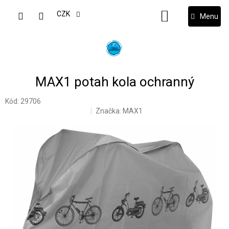
Přejít
na
CZK
NÁKUPNÍ
obsah
KOŠÍK
MAX1 potah kola ochranný
Kód:
29706
Značka:
MAX1