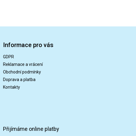
Z
á
p
Informace pro vás
a
t
GDPR
í
Reklamace a vrácení
Obchodní podmínky
Doprava a platba
Kontakty
Přijímáme online platby