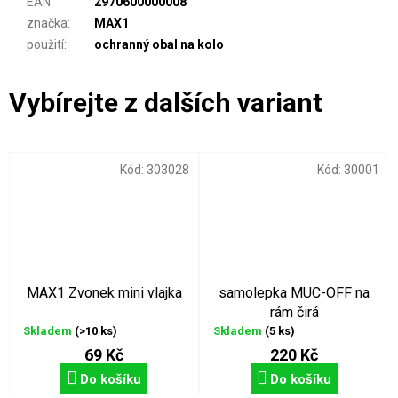
EAN
:
2970600000008
značka
:
MAX1
použití
:
ochranný obal na kolo
Kód:
303028
Kód:
30001
MAX1 Zvonek mini vlajka
samolepka MUC-OFF na
rám čirá
Skladem
(>10 ks)
Skladem
(5 ks)
69 Kč
220 Kč
Do košíku
Do košíku