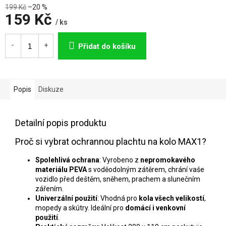
199 Kč
–20 %
159 Kč
/ ks
Měrná
cena:
Přidat do košíku
Popis
Diskuze
Detailní popis produktu
Proč si vybrat ochrannou plachtu na kolo MAX1?
Spolehlivá ochrana
: Vyrobeno z
nepromokavého
materiálu PEVA
s voděodolným zátěrem, chrání vaše
vozidlo před deštěm, sněhem, prachem a slunečním
zářením.
Univerzální použití
: Vhodná pro
kola všech velikostí
,
mopedy a skútry. Ideální pro
domácí i venkovní
použití
.