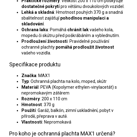
Praktické rozměry
: Velikost 200 x 110 cm poskytuje
dostatečné pokrytí
pro většinu dvoukolových vozidel.
Lehká a skladná
: Hmotnost pouhých 370 g a snadná
sbalitelnost zajišťují
pohodlnou manipulaci a
skladování
.
Ochrana laku
: Pomáhá
chránit lak
vašeho kola,
mopedu či skútru před poškrábáním a vyblednutím.
Prodloužení životnosti
: Pravidelné používání
ochranné plachty
pomáhá prodloužit životnost
vašeho vozidla.
Specifikace produktu
Značka
: MAX1
Typ
: Ochranná plachta na kolo, moped, skútr
Materiál
: PEVA (Kopolymer ethylen-vinylacetát) s
nepromokavým zátěrem
Rozměry
: 200 x 110 cm
Hmotnost
: 370 g
Použití
: Garáž, balkón, zimní uskladnění, pobyt v
přírodě, přeprava v autě.
Vlastnosti
: Nepromokavá
Pro koho je ochranná plachta MAX1 určená?