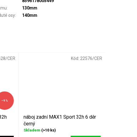
8596178005449
ámu
:
130mm
duté osy
:
140mm
528/CER
Kód:
22576/CER
–9 %
32h
náboj zadní MAX1 Sport 32h 6 děr
černý
Skladem
(>10 ks)