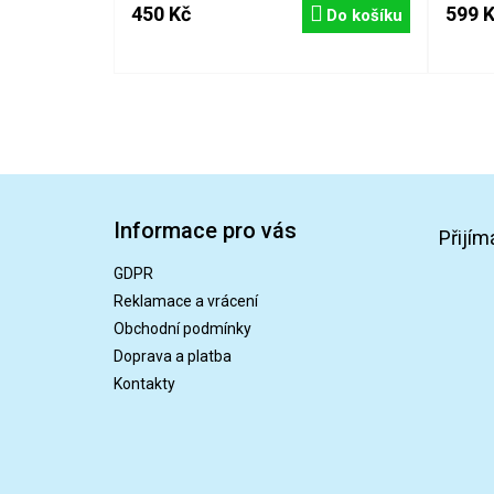
450 Kč
599 
Do košíku
Z
á
Informace pro vás
p
Přijím
a
GDPR
t
Reklamace a vrácení
í
Obchodní podmínky
Doprava a platba
Kontakty