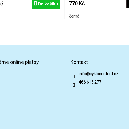
770 Kč
Kč
Do košíku
černá
áme online platby
Kontakt
info
@
cyklocontent.cz
466 615 277