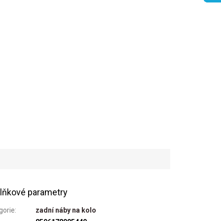
lňkové parametry
gorie
:
zadní náby na kolo