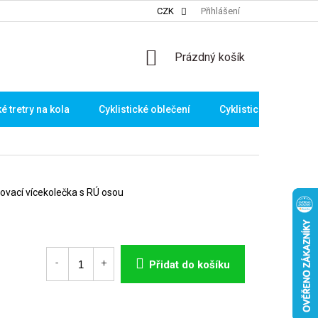
CZK
Přihlášení
NÁKUPNÍ
Prázdný košík
KOŠÍK
ké tretry na kola
Cyklistické oblečení
Cyklistické brýle
bovací vícekolečka s RÚ osou
Přidat do košíku