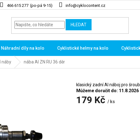
466 615 277
info@cyklocontent.cz
HLEDAT
Náhradní díly na kolo
Cyklistické helmy na kolo
Cyklistic
í náby
nába Al ZN RU 36 děr
klasický zadní Al náboj pro šrou
Můžeme doručit do:
11.8.2026
179 Kč
/ ks
Měrná
cena: