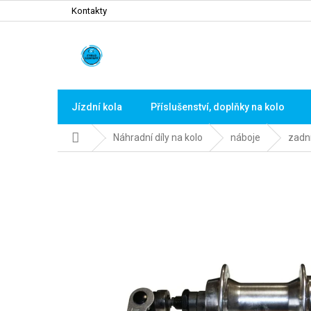
Přejít
Kontakty
na
obsah
Jízdní kola
Příslušenství, doplňky na kolo
Domů
Náhradní díly na kolo
náboje
zadn