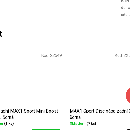
EAN
:
do r
šíře 
Kód:
22549
Kód:
22
zadní MAX1 Sport Mini Boost
MAX1 Sport Disc nába zadní 
L černá
černá
em
(1 ks)
Skladem
(7 ks)