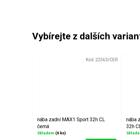
Kód:
22563/CER
nába zadní MAX1 Sport 32h CL
nába 
černá
32h C
Skladem
(6 ks)
Sklad