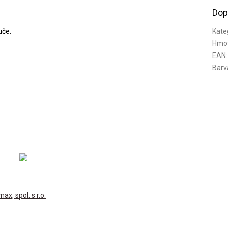
Dop
uče.
Kate
Hmo
EAN
:
Barv
, spol. s r.o.