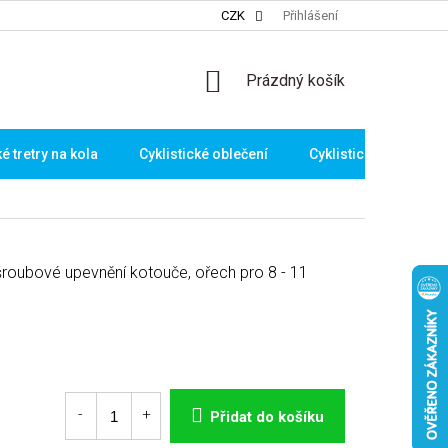
CZK
Přihlášení
NÁKUPNÍ
Prázdný košík
KOŠÍK
ké tretry na kola
Cyklistické oblečení
Cyklistické brýle
-šroubové upevnění kotouče, ořech pro 8 - 11
Přidat do košíku