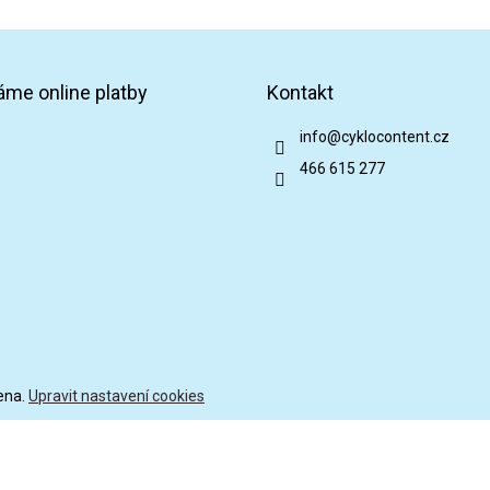
áme online platby
Kontakt
info
@
cyklocontent.cz
466 615 277
ena.
Upravit nastavení cookies