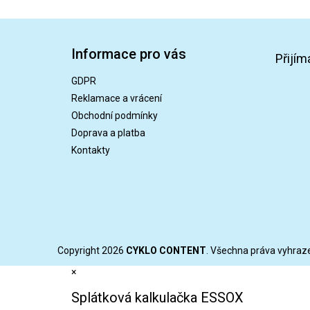
Z
á
Informace pro vás
p
Přijím
a
GDPR
t
Reklamace a vrácení
í
Obchodní podmínky
Doprava a platba
Kontakty
Copyright 2026
CYKLO CONTENT
. Všechna práva vyhraz
×
Splátková kalkulačka ESSOX