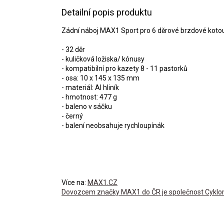
Detailní popis produktu
Zádní náboj MAX1 Sport pro 6 děrové brzdové koto
- 32 děr
- kuličková ložiska/ kónusy
- kompatibilní pro kazety 8 - 11 pastorků
- osa: 10 x 145 x 135 mm
- materiál: Al hliník
- hmotnost: 477 g
- baleno v sáčku
- černý
- balení neobsahuje rychloupínák
Více na:
MAX1.CZ
Dovozcem značky MAX1 do ČR je společnost Cyklomax