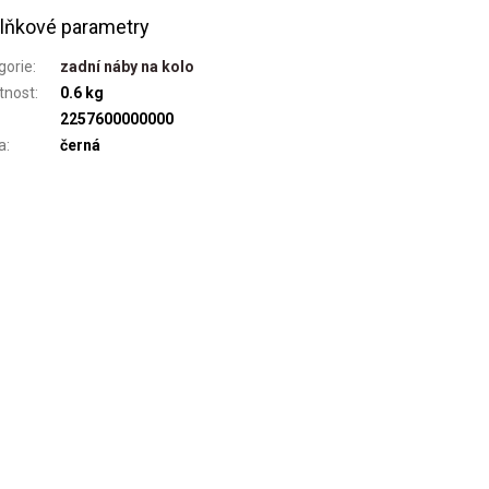
lňkové parametry
gorie
:
zadní náby na kolo
tnost
:
0.6 kg
2257600000000
a
:
černá