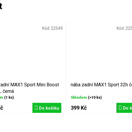
Kód:
22549
Kód:
22
zadní MAX1 Sport Mini Boost
nába zadní MAX1 Sport 32h č
L černá
em
(1 ks)
Skladem
(>10 ks)
Kč
399 Kč
Do košíku
Do k