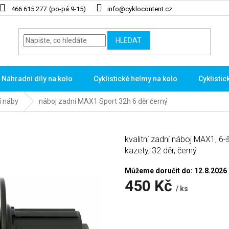
466 615 277
info@cyklocontent.cz
HLEDAT
Náhradní díly na kolo
Cyklistické helmy na kolo
Cyklistic
í náby
náboj zadní MAX1 Sport 32h 6 děr černý
kvalitní zadní náboj MAX1, 6
kazety, 32 děr, černý
Můžeme doručit do:
12.8.2026
450 Kč
/ ks
Měrná
cena: