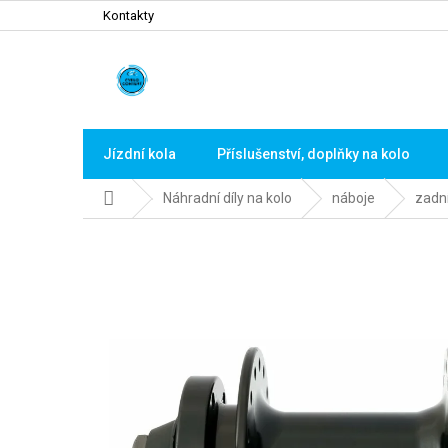
Přejít
Kontakty
na
obsah
Jízdní kola
Příslušenství, doplňky na kolo
Domů
Náhradní díly na kolo
náboje
zadn