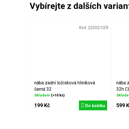
Kód:
22502/CER
nába zadní ložisková hliníková
nába 
černá 32
32h C
Skladem
(>10 ks)
Sklad
199 Kč
599 
Do košíku