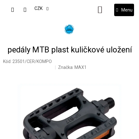
Přejít
na
CZK
NÁKUPNÍ
obsah
KOŠÍK
pedály MTB plast kuličkové uložení
Kód:
23501/CER/KOMPO
Značka:
MAX1