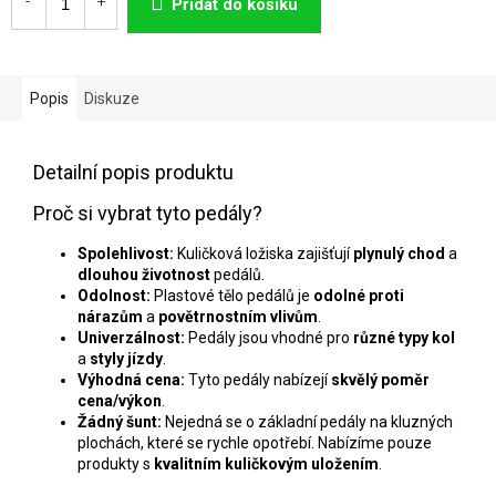
cena:
Přidat do košíku
Popis
Diskuze
Detailní popis produktu
Proč si vybrat tyto pedály?
Spolehlivost:
Kuličková ložiska zajišťují
plynulý chod
a
dlouhou životnost
pedálů.
Odolnost:
Plastové tělo pedálů je
odolné proti
nárazům
a
povětrnostním vlivům
.
Univerzálnost:
Pedály jsou vhodné pro
různé typy kol
a
styly jízdy
.
Výhodná cena:
Tyto pedály nabízejí
skvělý poměr
cena/výkon
.
Žádný šunt:
Nejedná se o základní pedály na kluzných
plochách, které se rychle opotřebí. Nabízíme pouze
produkty s
kvalitním kuličkovým uložením
.