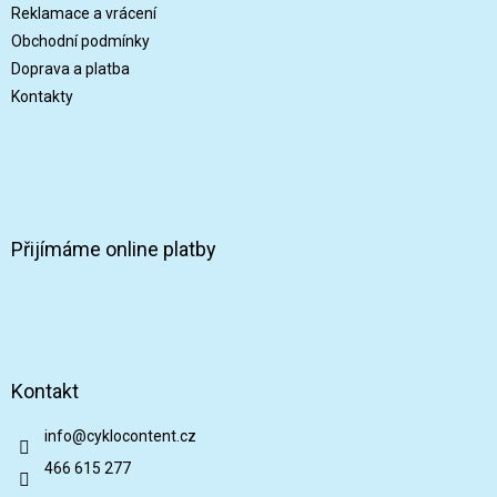
í
Reklamace a vrácení
Obchodní podmínky
Doprava a platba
Kontakty
Přijímáme online platby
Kontakt
info
@
cyklocontent.cz
466 615 277