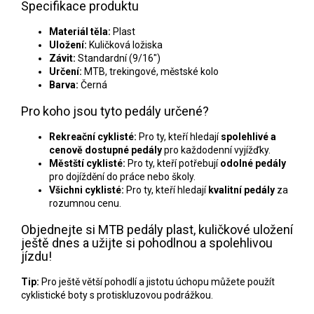
Specifikace produktu
Materiál těla:
Plast
Uložení:
Kuličková ložiska
Závit:
Standardní (9/16")
Určení:
MTB, trekingové, městské kolo
Barva:
Černá
Pro koho jsou tyto pedály určené?
Rekreační cyklisté:
Pro ty, kteří hledají
spolehlivé a
cenově dostupné pedály
pro každodenní vyjížďky.
Městští cyklisté:
Pro ty, kteří potřebují
odolné pedály
pro dojíždění do práce nebo školy.
Všichni cyklisté:
Pro ty, kteří hledají
kvalitní pedály
za
rozumnou cenu.
Objednejte si MTB pedály plast, kuličkové uložení
ještě dnes a užijte si pohodlnou a spolehlivou
jízdu!
Tip:
Pro ještě větší pohodlí a jistotu úchopu můžete použít
cyklistické boty s protiskluzovou podrážkou.