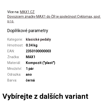
Více na:
MAX1.CZ
.
Dovozcem značky MAX1 do ČR je společnost Cyklomax, spol.
s r.o.
Doplňkové parametry
Kategorie
:
klasické pedály
Hmotnost
:
0.34 kg
EAN
:
2350100000003
Značka
:
MAX1
Materiál
:
Kompozit ("plast")
Množství
:
1 pár
Odrazka
:
ano
Barva
:
černá