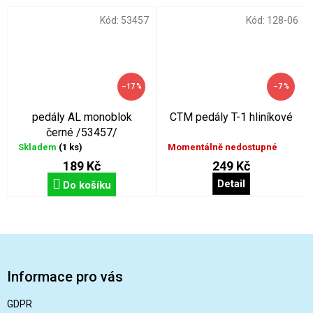
Kód:
53457
Kód:
128-06
–17 %
–7 %
pedály AL monoblok
CTM pedály T-1 hliníkové
černé /53457/
Skladem
(1 ks)
Momentálně nedostupné
189 Kč
249 Kč
Detail
Do košíku
Z
á
p
Informace pro vás
a
t
GDPR