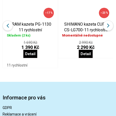
–17 %
–23 %
SRAM kazeta PG-1130
SHIMANO kazeta CUES
11 rychlostní
CS-LG700-11 rychlostní
Skladem
(2 ks)
Momentálně nedostupné
1 690 Kč
2 990 Kč
1 390 Kč
2 290 Kč
Detail
Detail
11 rychlostní
Z
á
p
Informace pro vás
a
t
GDPR
í
Reklamace a vrácení