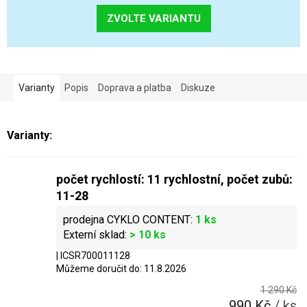
ZVOLTE VARIANTU
Varianty
Popis
Doprava a platba
Diskuze
počet rychlostí: 11 rychlostní, počet zubů:
11-28
1 ks
> 10 ks
| ICSR700011128
Můžeme doručit do:
11.8.2026
1 290 Kč
990 Kč
/ ks