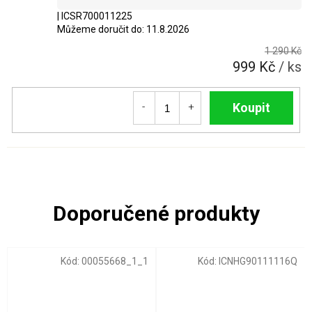
| ICSR700011225
Můžeme doručit do:
11.8.2026
1 290 Kč
999 Kč
/ ks
Do košíku
Kód:
00055668_1_1
Kód:
ICNHG90111116Q