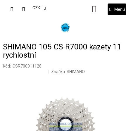
Přejít
na
CZK
NÁKUPNÍ
obsah
KOŠÍK
SHIMANO 105 CS-R7000 kazety 11
rychlostní
Kód:
ICSR700011128
Značka:
SHIMANO