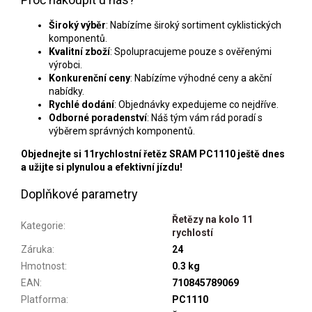
Široký výběr
: Nabízíme široký sortiment cyklistických
komponentů.
Kvalitní zboží
: Spolupracujeme pouze s ověřenými
výrobci.
Konkurenční ceny
: Nabízíme výhodné ceny a akční
nabídky.
Rychlé dodání
: Objednávky expedujeme co nejdříve.
Odborné poradenství
: Náš tým vám rád poradí s
výběrem správných komponentů.
Objednejte si 11rychlostní řetěz SRAM PC1110 ještě dnes
a užijte si plynulou a efektivní jízdu!
Doplňkové parametry
Řetězy na kolo 11
Kategorie
:
rychlostí
Záruka
:
24
Hmotnost
:
0.3 kg
EAN
:
710845789069
Platforma
:
PC1110