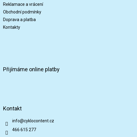
í
Reklamace a vrácení
Obchodní podmínky
Doprava a platba
Kontakty
Přijímáme online platby
Kontakt
info
@
cyklocontent.cz
466 615 277