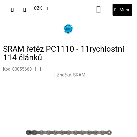
Přejít
na
CZK
NÁKUPNÍ
obsah
KOŠÍK
SRAM řetěz PC1110 - 11rychlostní
114 článků
Kód:
00055668_1_1
Značka:
SRAM