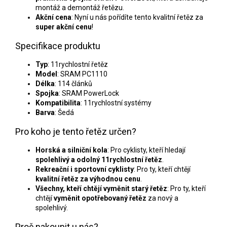
montáž a demontáž řetězu.
Akční cena
: Nyní u nás pořídíte tento kvalitní řetěz za
super akční cenu
!
Specifikace produktu
Typ
: 11rychlostní řetěz
Model
: SRAM PC1110
Délka
: 114 článků
Spojka
: SRAM PowerLock
Kompatibilita
: 11rychlostní systémy
Barva
: Šedá
Pro koho je tento řetěz určen?
Horská a silniční kola
: Pro cyklisty, kteří hledají
spolehlivý a odolný 11rychlostní řetěz
.
Rekreační i sportovní cyklisty
: Pro ty, kteří chtějí
kvalitní řetěz za výhodnou cenu
.
Všechny, kteří chtějí vyměnit starý řetěz
: Pro ty, kteří
chtějí
vyměnit opotřebovaný řetěz
za nový a
spolehlivý.
Proč nakoupit u nás?