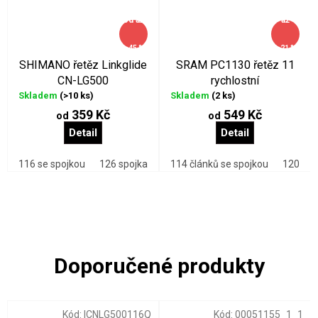
od
až
až
–45 %
–21 %
SHIMANO řetěz Linkglide
SRAM PC1130 řetěz 11
CN-LG500
rychlostní
Skladem
(>10 ks)
Skladem
(2 ks)
359 Kč
549 Kč
od
od
Detail
Detail
116 se spojkou
126 spojka
114 článků se spojkou
120 člá
Kód:
ICNLG500116Q
Kód:
00051155_1_1