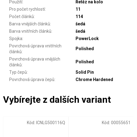
Použití
:
Řetěz na kolo
Pro počet rychlostí
:
11
Počet článků
:
114
Barva vnějších článků
:
šedá
Barva vnitřních článků
:
šedá
Spojka
:
PowerLock
Povrchová úprava vnitřních
Polished
článků
:
Povrchová úprava vnějších
Polished
článků
:
Typ čepů
:
Solid Pin
Povrchová úprava čepů
:
Chrome Hardened
Kód:
ICNLG500116Q
Kód:
00055651