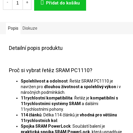
cena:
Přidat do košíku
Popis
Diskuze
Detailní popis produktu
Proč si vybrat řetěz SRAM PC1110?
Spolehlivost a odolnost
: Řetěz SRAM PC1110 je
navržen pro
dlouhou životnost a spolehlivý výkon
i v
náročných podmínkách.
11rychlostní kompatibilita
: Řetěz je
kompatibilní s
11rychlostními systémy SRAM
a dalšími
11rychlostními pohony.
114 článků
: Délka 114 článků je
vhodná pro většinu
11rychlostních kol
.
Spojka SRAM PowerLock
: Součástí balení je
praktická spojka SRAM PowerLock
, která usnadňuje