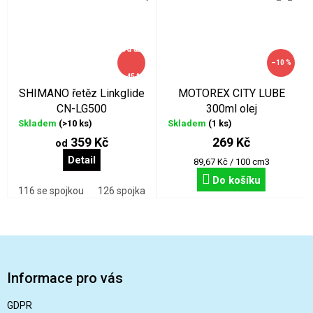
od
až
–10 %
–45 %
SHIMANO řetěz Linkglide
MOTOREX CITY LUBE
CN-LG500
300ml olej
Skladem
(>10 ks)
Skladem
(1 ks)
359 Kč
269 Kč
od
Detail
Měrná
89,67 Kč / 100 cm3
cena:
Do košíku
116 se spojkou
126 spojka
Z
á
p
Informace pro vás
a
t
GDPR