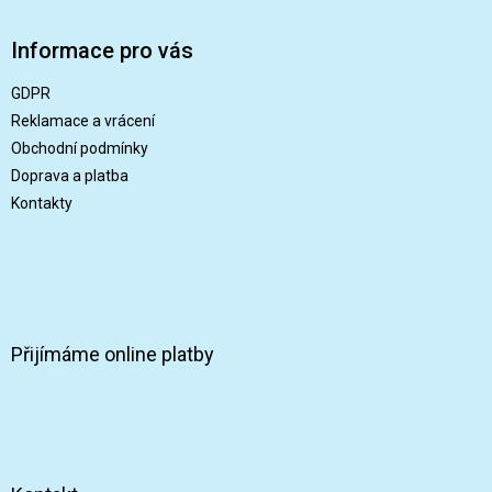
á
p
Informace pro vás
a
t
GDPR
í
Reklamace a vrácení
Obchodní podmínky
Doprava a platba
Kontakty
Přijímáme online platby