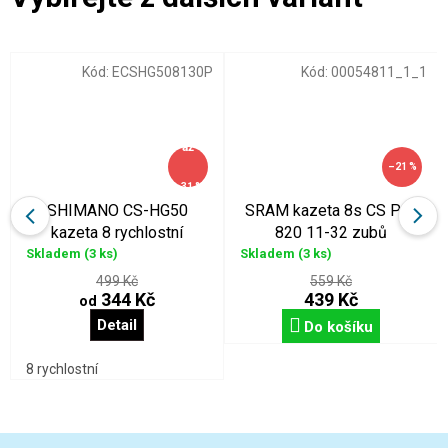
Kód:
ECSHG508130P
Kód:
00054811_1_1
až
–21 %
–31 %
SHIMANO CS-HG50
SRAM kazeta 8s CS PG-
kazeta 8 rychlostní
820 11-32 zubů
Skladem
(3 ks)
Skladem
(3 ks)
499 Kč
559 Kč
344 Kč
439 Kč
od
Detail
Do košíku
8 rychlostní
Z