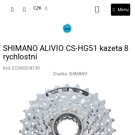
Přejít
na
CZK
NÁKUPNÍ
obsah
KOŠÍK
SHIMANO ALIVIO CS-HG51 kazeta 8
rychlostní
Kód:
ECSHG518130
Značka:
SHIMANO