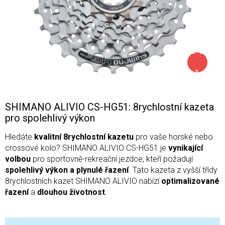
až –22
%
SHIMANO ALIVIO CS-HG51: 8rychlostní kazeta
pro spolehlivý výkon
Hledáte
kvalitní 8rychlostní kazetu
pro vaše horské nebo
crossové kolo? SHIMANO ALIVIO CS-HG51 je
vynikající
volbou
pro sportovně-rekreační jezdce, kteří požadují
spolehlivý výkon a plynulé řazení
. Tato kazeta z vyšší třídy
8rychlostních kazet SHIMANO ALIVIO nabízí
optimalizované
řazení
a
dlouhou životnost
.