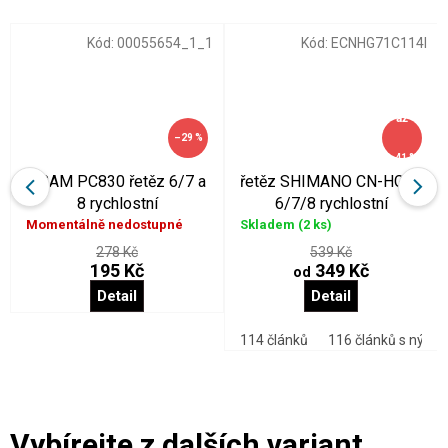
Kód:
00055654_1_1
Kód:
ECNHG71C114I
až
–29 %
–41 %
SRAM PC830 řetěz 6/7 a
řetěz SHIMANO CN-HG71
8 rychlostní
6/7/8 rychlostní
Momentálně nedostupné
Skladem
(2 ks)
278 Kč
539 Kč
195 Kč
349 Kč
od
Detail
Detail
nků se spojkou
116 se spojkou
114 článků
116 článků s nýte