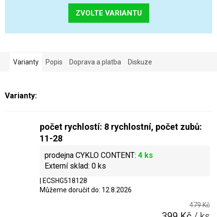
ZVOLTE VARIANTU
Varianty
Popis
Doprava a platba
Diskuze
počet rychlostí: 8 rychlostní, počet zubů:
11-28
4 ks
0 ks
| ECSHG518128
Můžeme doručit do:
12.8.2026
479 Kč
399 Kč
/ ks