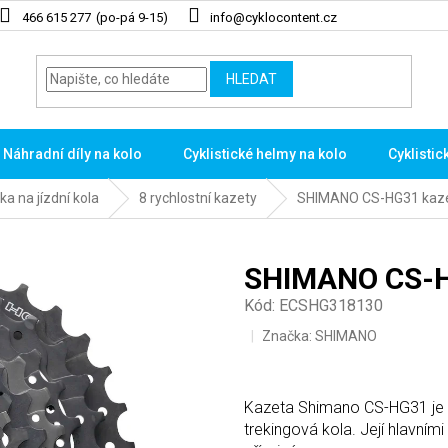
466 615 277
info@cyklocontent.cz
HLEDAT
Náhradní díly na kolo
Cyklistické helmy na kolo
Cyklistic
ka na jízdní kola
8 rychlostní kazety
SHIMANO CS-HG31 kazet
SHIMANO CS-HG
Kód:
ECSHG318130
Značka:
SHIMANO
Kazeta Shimano CS-HG31 je 8
trekingová kola. Její hlavními