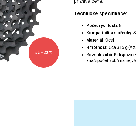
příznivá cena.
Technické specifikace:
Počet rychlostí:
8
Kompatibilita s ořechy:
S
Materiál:
Ocel
Hmotnost:
Cca 315 g (v z
až –22 %
Rozsah zubů:
K dispozici 
značí počet zubů na nejv