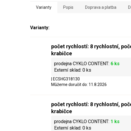
Varianty
Popis
Doprava a platba
D
počet rychlostí: 8 rychlostní, poč
krabičce
6 ks
0 ks
| ECSHG318130
Můžeme doručit do:
11.8.2026
počet rychlostí: 8 rychlostní, poč
krabičce
1 ks
0 ks