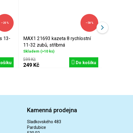
–20 %
–58 %
s 13-
MAX1 21693 kazeta 8 rychlostní
SHIMANO C
11-32 zubů, stříbrná
rychlostní 
Skladem
(>10 ks)
Momentálně 
599 Kč
399 Kč
košíku
Do košíku
249 Kč
Kamenná prodejna
Sladkovského 483
Pardubice