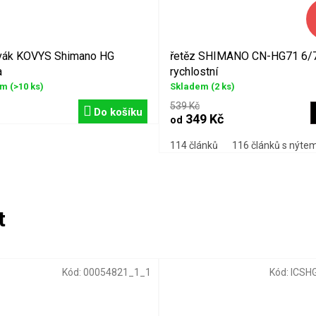
vák KOVYS Shimano HG
řetěz SHIMANO CN-HG71 6/
a
rychlostní
em
(>10 ks)
Skladem
(2 ks)
539 Kč
Do košíku
349 Kč
od
se spojkou
114 článků
116 článků s nýte
Kód:
00054821_1_1
Kód:
ICSH