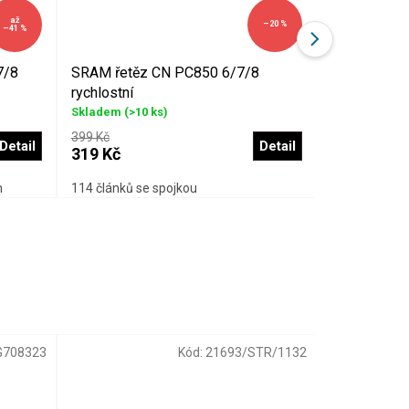
až
–20 %
–41 %
7/8
SRAM řetěz CN PC850 6/7/8
MAX1 nýtova
rychlostní
Skladem
(>10 ks)
Skladem
(>10
399 Kč
159 Kč
Detail
Detail
319 Kč
129 Kč
m
114 článků se spojkou
G708323
Kód:
21693/STR/1132