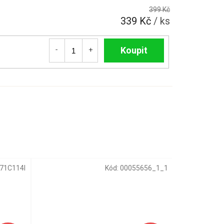
399 Kč
339 Kč
/ ks
Do košíku
71C114I
Kód:
00055656_1_1