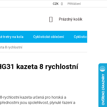
CZK
Přihlášení
NÁKUPNÍ
Prázdný košík
KOŠÍK
ké tretry na kola
Cyklistické oblečení
Cyklistické brýle
a 8 rychlostní
31 kazeta 8 rychlostní
-rychlostní kazeta určená pro horská a
 přednostmi jsou spolehlivost, plynulé řazení a