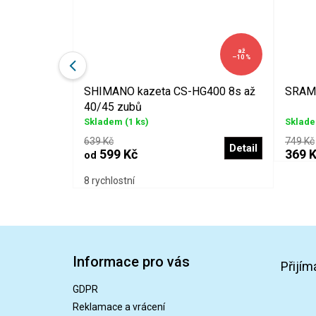
až
–14 %
–10 %
bovací 13-28
SHIMANO kazeta CS-HG400 8s až
SRAM 
40/45 zubů
Skladem
(1 ks)
Sklad
639 Kč
749 Kč
Detail
Do košíku
599 Kč
369 
od
8 rychlostní
Z
á
Informace pro vás
p
Přijím
a
GDPR
t
Reklamace a vrácení
í