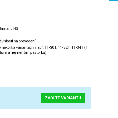
himano HG
ávislosti na provedení)
v několika variantách, např. 11-30T, 11-32T, 11-34T (T
ětším a nejmenším pastorku)
ZVOLTE VARIANTU