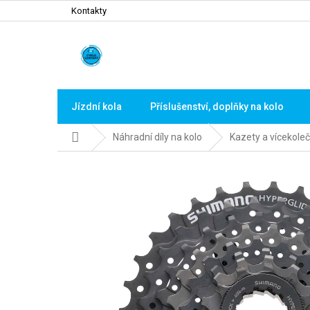
Přejít
Kontakty
na
obsah
Jízdní kola
Příslušenství, doplňky na kolo
Domů
Náhradní díly na kolo
Kazety a vícekoleč