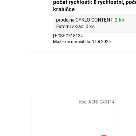
počet rychlostí: 8 rychlostní, poč
krabičce
2 ks
0 ks
| ECSHG318134
Můžeme doručit do:
11.8.2026
00055657_1_1
Kód:
ACNHG40114