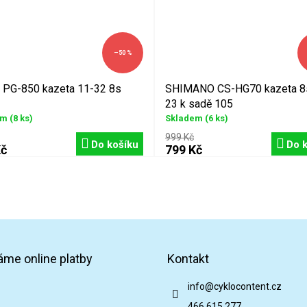
–50 %
PG-850 kazeta 11-32 8s
SHIMANO CS-HG70 kazeta 8
23 k sadě 105
em
(8 ks)
Skladem
(6 ks)
999 Kč
Do košíku
Do 
Kč
799 Kč
áme online platby
Kontakt
info
@
cyklocontent.cz
466 615 277