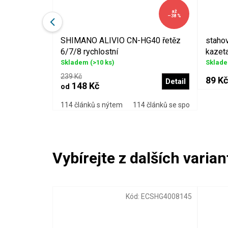
až
–14 %
–38 %
114 článků
SHIMANO ALIVIO CN-HG40 řetěz
staho
6/7/8 rychlostní
kazet
Skladem
(>10 ks)
Sklad
239 Kč
89 Kč
Detail
Do košíku
148 Kč
od
114 článků s nýtem
114 článků se spojkou
116 
Kód:
59761
Kód:
ECSHG4008145