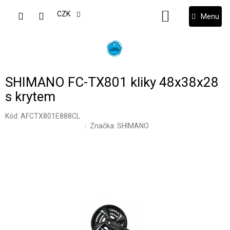
Přejít
na
CZK
NÁKUPNÍ
obsah
KOŠÍK
SHIMANO FC-TX801 kliky 48x38x28
s krytem
Kód:
AFCTX801E888CL
Značka:
SHIMANO