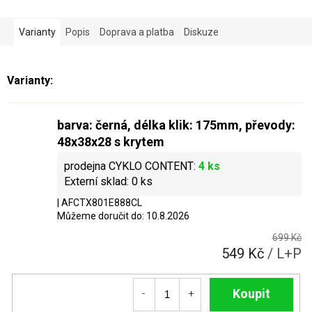
Varianty
Popis
Doprava a platba
Diskuze
barva: černá, délka klik: 175mm, převody:
48x38x28 s krytem
4 ks
0 ks
| AFCTX801E888CL
Můžeme doručit do:
10.8.2026
699 Kč
549 Kč
/ L+P
Do košíku