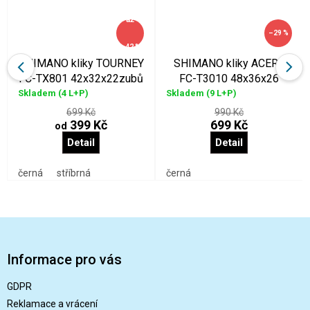
až
–29 %
–42 %
SHIMANO kliky TOURNEY
SHIMANO kliky ACERA
FC-TX801 42x32x22zubů
FC-T3010 48x36x26
Skladem
(4 L+P)
Skladem
(9 L+P)
699 Kč
990 Kč
399 Kč
699 Kč
od
Detail
Detail
černá
stříbrná
černá
Z
á
p
Informace pro vás
a
t
GDPR
í
Reklamace a vrácení