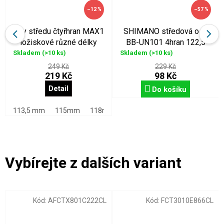
–12 %
–57 %
osy středu čtyřhran MAX1
SHIMANO středová osa
ložiskové různé délky
BB-UN101 4hran 122,5
mm
Skladem
(>10 ks)
Skladem
(>10 ks)
249 Kč
229 Kč
219 Kč
98 Kč
Detail
Do košíku
113,5 mm
115mm
118mm
122,5mm
127,5mm
131
Kód:
AFCTX801C222CL
Kód:
FCT3010E866CL