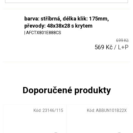
barva: stříbrná, délka klik: 175mm,
převody: 48x38x28 s krytem
| AFCTX801E888CS
699 Kč
569 Kč
/ L+P
Kód:
23146/115
Kód:
ABBUN101B22X