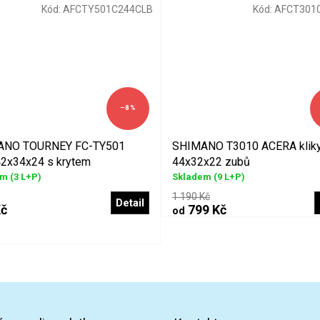
Kód:
AFCTY501C244CLB
Kód:
AFCT301
–8 %
ANO TOURNEY FC-TY501
SHIMANO T3010 ACERA klik
 42x34x24 s krytem
44x32x22 zubů
em
(3 L+P)
Skladem
(9 L+P)
1 190 Kč
Detail
Kč
799 Kč
od