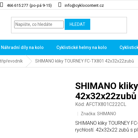
466 615 277
info@cyklocontent.cz
HLEDAT
Náhradní díly na kolo
Cyklistické helmy na kolo
Cyklistic
třipřevodník
SHIMANO kliky TOURNEY FC-TX801 42x32x22zubů
SHIMANO klik
42x32x22zubů
Kód:
AFCTX801C222CL
Značka:
SHIMANO
SHIMANO kliky TOURNEY FC-T
rychlostí. 42x32x22 zubů s 