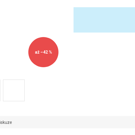
až –42 %
iskuze