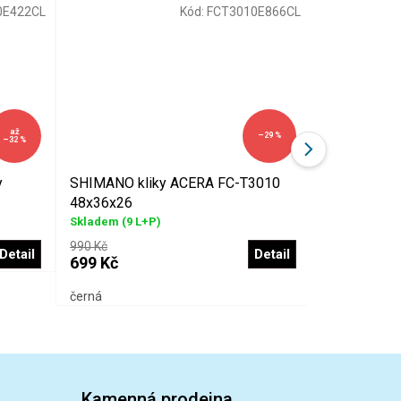
0E422CL
Kód:
FCT3010E866CL
až
–29 %
–32 %
y
SHIMANO kliky ACERA FC-T3010
SHIMANO T
48x36x26
kliky 42x34
Skladem
(9 L+P)
Skladem
(1 L
990 Kč
599 Kč
Detail
Detail
699 Kč
298 Kč
černá
černá
Kamenná prodejna