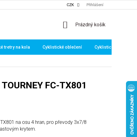
CZK
Přihlášení
NÁKUPNÍ
Prázdný košík
KOŠÍK
ké tretry na kola
Cyklistické oblečení
Cyklistické brýle
y TOURNEY FC-TX801
X801 na osu 4 hran, pro převody 3x7/8
plastovým krytem.