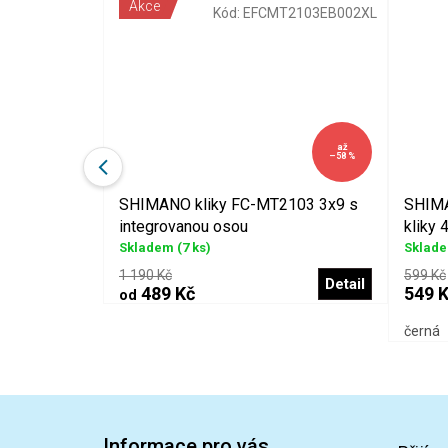
Akce
CM371C422CL
Kód:
EFCMT2103EB002XL
až
–10 %
–58 %
RA kliky
SHIMANO kliky FC-MT2103 3x9 s
SHIM
integrovanou osou
kliky
Skladem
(7 ks)
Sklad
1 190 Kč
599 Kč
Detail
Detail
489 Kč
549 
od
černá
Z
á
Informace pro vás