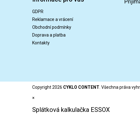
p
Přijím
a
GDPR
t
Reklamace a vrácení
í
Obchodní podmínky
Doprava a platba
Kontakty
Copyright 2026
CYKLO CONTENT
. Všechna práva vyh
×
Splátková kalkulačka ESSOX