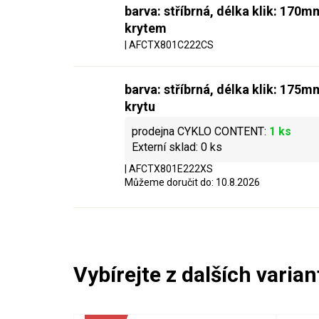
barva: stříbrná, délka klik: 170
krytem
| AFCTX801C222CS
barva: stříbrná, délka klik: 175
krytu
1 ks
0 ks
| AFCTX801E222XS
Můžeme doručit do:
10.8.2026