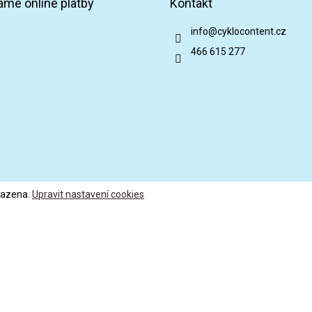
áme online platby
Kontakt
info
@
cyklocontent.cz
466 615 277
razena.
Upravit nastavení cookies