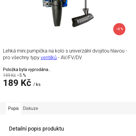
–5 %
Lehká mini pumpička na kolo s univerzální dvojitou hlavou -
pro všechny typy
ventilků
- AV/FV/DV
Položka byla vyprodána…
199 Kč
–5 %
189 Kč
/ ks
Měrná
cena:
Popis
Diskuze
Detailní popis produktu