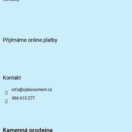
Přijímáme online platby
Kontakt
info
@
cyklocontent.cz
466 615 277
Kamenná prodejna