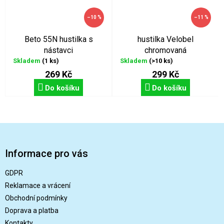
–10 %
–11 %
Beto 55N hustilka s
hustilka Velobel
nástavci
chromovaná
Skladem
(1 ks)
Skladem
(>10 ks)
269 Kč
299 Kč
Do košíku
Do košíku
Z
á
p
Informace pro vás
a
t
GDPR
í
Reklamace a vrácení
Obchodní podmínky
Doprava a platba
Kontakty