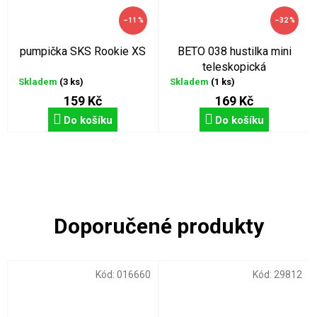
–11 %
–32 %
pumpička SKS Rookie XS
BETO 038 hustilka mini
teleskopická
Skladem
(3 ks)
Skladem
(1 ks)
159 Kč
169 Kč
Do košíku
Do košíku
Kód:
016660
Kód:
29812