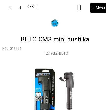
Přejít
na
CZK
NÁKUPNÍ
obsah
KOŠÍK
BETO CM3 mini hustilka
Kód:
016591
Značka:
BETO