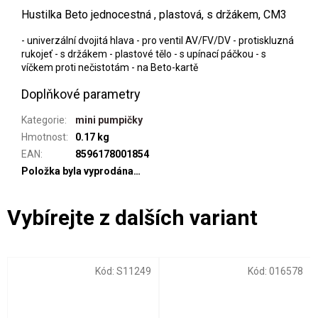
Hustilka Beto jednocestná , plastová, s držákem, CM3
- univerzální dvojitá hlava - pro ventil AV/FV/DV - protiskluzná
rukojeť - s držákem - plastové tělo - s upínací páčkou - s
víčkem proti nečistotám - na Beto-kartě
Doplňkové parametry
Kategorie
:
mini pumpičky
Hmotnost
:
0.17 kg
EAN
:
8596178001854
Položka byla vyprodána…
Kód:
S11249
Kód:
016578