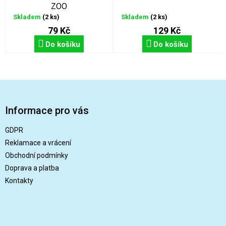
ZOO
Skladem
(2 ks)
Skladem
(2 ks)
79 Kč
129 Kč
Do košíku
Do košíku
Z
á
p
Informace pro vás
a
t
GDPR
í
Reklamace a vrácení
Obchodní podmínky
Doprava a platba
Kontakty