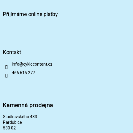
Přijímáme online platby
Kontakt
info
@
cyklocontent.cz
466 615 277
Kamenná prodejna
Sladkovského 483
Pardubice
530 02