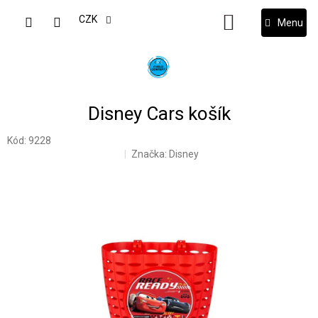
Přejít
na
CZK
NÁKUPNÍ
obsah
KOŠÍK
Disney Cars košík
Kód:
9228
Značka:
Disney