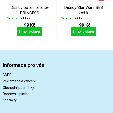
Disney potah na láhev
Disney Star Wars BB8
PRINCESS
košík
Skladem
(1 ks)
Skladem
(2 ks)
99 Kč
199 Kč
Do košíku
Do košíku
Z
á
p
Informace pro vás
a
t
GDPR
í
Reklamace a vrácení
Obchodní podmínky
Doprava a platba
Kontakty