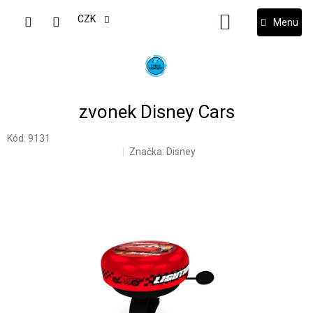
Přejít
na
CZK
NÁKUPNÍ
obsah
KOŠÍK
zvonek Disney Cars
Kód:
9131
Značka:
Disney