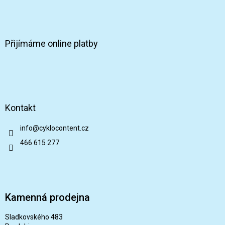
Přijímáme online platby
Kontakt
info
@
cyklocontent.cz
466 615 277
Kamenná prodejna
Sladkovského 483