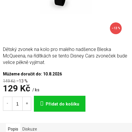
–13 %
Dětský zvonek na kolo pro malého nadšence Bleska
McQueena, na řídítkách se tento Disney Cars zvoneček bude
velice pěkně vyjímat.
Můžeme doručit do:
10.8.2026
149 Kč
–13 %
129 Kč
/ ks
Měrná
cena:
Přidat do košíku
Popis
Diskuze