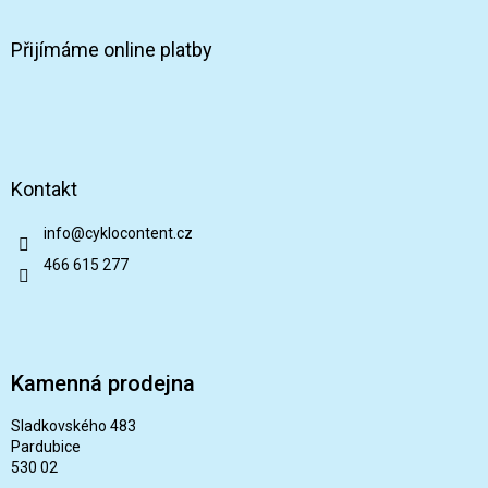
Přijímáme online platby
Kontakt
info
@
cyklocontent.cz
466 615 277
Kamenná prodejna
Sladkovského 483
Pardubice
530 02