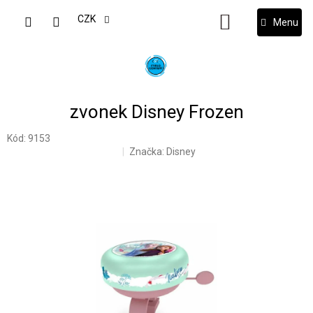
Přejít
na
CZK
NÁKUPNÍ
obsah
KOŠÍK
zvonek Disney Frozen
Kód:
9153
Značka:
Disney