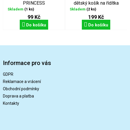
PRINCESS
dětský košík na řídítka
Skladem
(1 ks)
Skladem
(2 ks)
99 Kč
199 Kč
Do košíku
Do košíku
Z
á
p
Informace pro vás
a
t
GDPR
í
Reklamace a vrácení
Obchodní podmínky
Doprava a platba
Kontakty