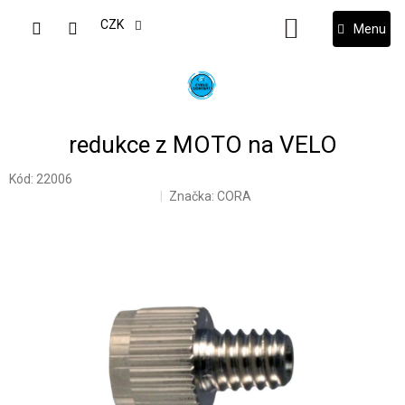
Přejít
na
CZK
NÁKUPNÍ
obsah
KOŠÍK
redukce z MOTO na VELO
Kód:
22006
Značka:
CORA