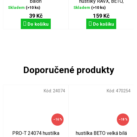
balón
hustilky RAVX, BETO,
GIYO, MAX1
Skladem
(>10 ks)
Skladem
(>10 ks)
39 Kč
159 Kč
Do košíku
Do košíku
Kód:
24074
Kód:
470254
–16 %
–18 %
PRO-T 24074 hustilka
hustilka BETO velká bílá