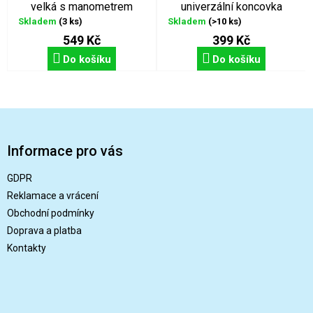
velká s manometrem
univerzální koncovka
Skladem
(3 ks)
Skladem
(>10 ks)
549 Kč
399 Kč
Do košíku
Do košíku
Z
á
p
Informace pro vás
a
t
GDPR
í
Reklamace a vrácení
Obchodní podmínky
Doprava a platba
Kontakty