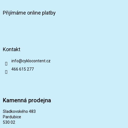
Přijímáme online platby
Kontakt
info
@
cyklocontent.cz
466 615 277
Kamenná prodejna
Sladkovského 483
Pardubice
530 02